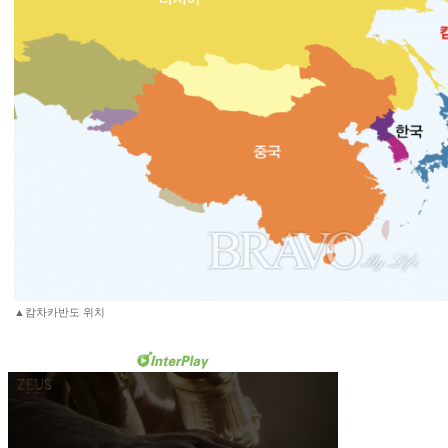
▲캄차카반도 위치