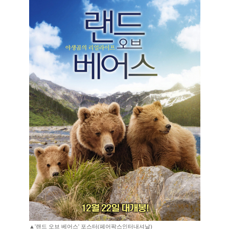
▲'랜드 오브 베어스' 포스터(페어팍스인터내셔날)