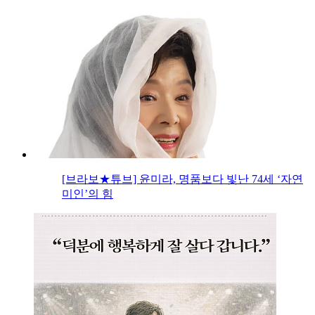
[브라보★튜브] 윤미라, 명품보다 빛난 74세 ‘자연
미인’의 힘