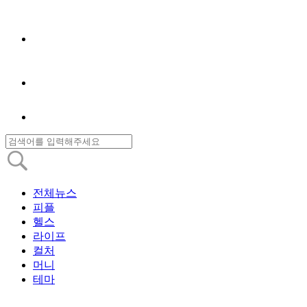
전체뉴스
피플
헬스
라이프
컬처
머니
테마