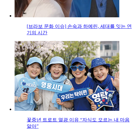
[브라보 문화 이슈] 손숙과 하예린, 세대를 잇는 연
기의 시간
꽃중년 트로트 열광 이유 “자식도 모르는 내 마음
알아”