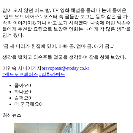
잠이 오지 않던 어느 밤, TV 영화 채널을 돌리다 눈에 들어온
‘랜드 오브 베어스’. 포스터 속 곰들만 보고는 동화 같은 곰 가
족의 이야기이겠거니 하고 보기 시작했다. 나중에 어린 외손주
들에게 추천할 요량으로 보았던 영화는 나에게 참 많은 생각을
안겨 줬다.
‘곰 세 마리가 한집에 있어, 아빠 곰, 엄마 곰, 애기 곰...’
생각을 떨치고 외손주들 얼굴을 생각하며 잠을 청해 보았다.
이인숙 시니어기자
bravopress@etoday.co.kr
#랜도오브베어스
#캄차카반도
좋아요
0
화나요
0
슬퍼요
0
더 궁금해요
0
최신뉴스