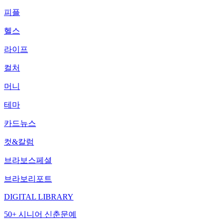
피플
헬스
라이프
컬처
머니
테마
카드뉴스
컷&칼럼
브라보스페셜
브라보리포트
DIGITAL LIBRARY
50+ 시니어 신춘문예