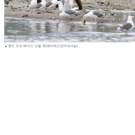
▲'랜드 오브 베어스' 스틸 컷(페어팍스인터내셔날)