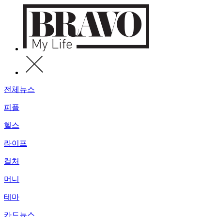
전체뉴스
피플
헬스
라이프
컬처
머니
테마
카드뉴스