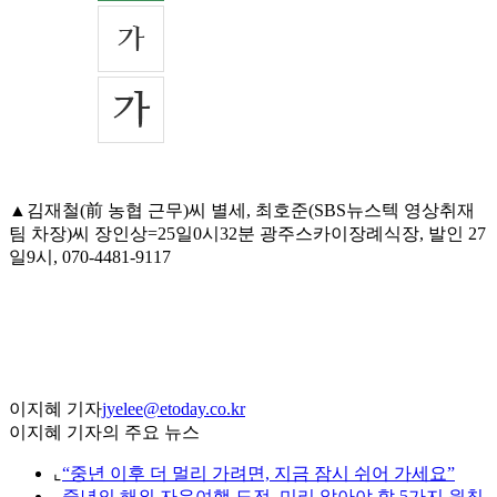
▲김재철(前 농협 근무)씨 별세, 최호준(SBS뉴스텍 영상취재
팀 차장)씨 장인상=25일0시32분 광주스카이장례식장, 발인 27
일9시, 070-4481-9117
이지혜 기자
jyelee@etoday.co.kr
이지혜 기자의 주요 뉴스
⌞
“중년 이후 더 멀리 가려면, 지금 잠시 쉬어 가세요”
⌞
중년의 해외 자유여행 도전, 미리 알아야 할 5가지 원칙