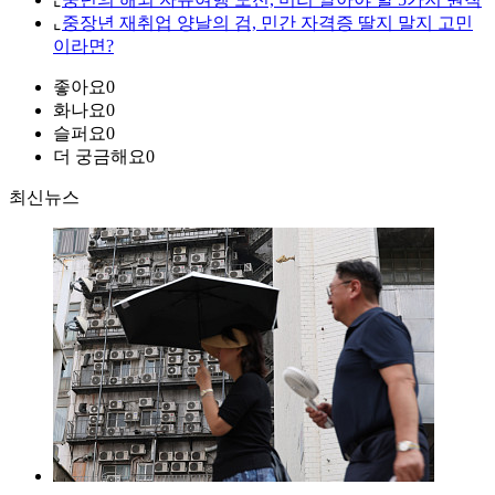
⌞
중장년 재취업 양날의 검, 민간 자격증 딸지 말지 고민
이라면?
좋아요
0
화나요
0
슬퍼요
0
더 궁금해요
0
최신뉴스