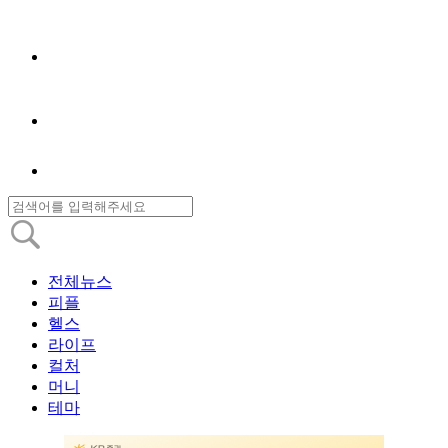
전체뉴스
피플
헬스
라이프
컬처
머니
테마