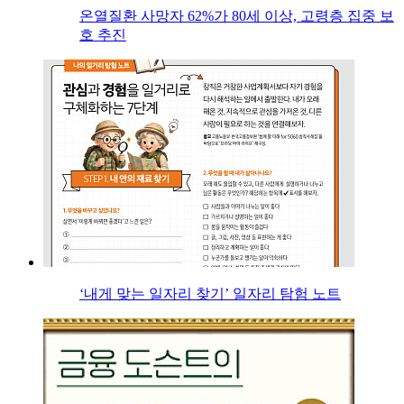
온열질환 사망자 62%가 80세 이상, 고령층 집중 보
호 추진
‘내게 맞는 일자리 찾기’ 일자리 탐험 노트