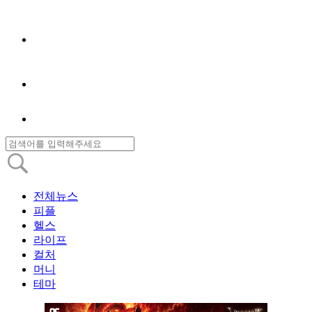
전체뉴스
피플
헬스
라이프
컬처
머니
테마