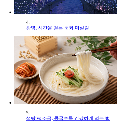
4.
광명, 시간을 걷는 문화 마실길
5.
설탕 vs 소금, 콩국수를 건강하게 먹는 법