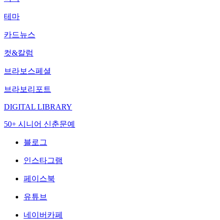
테마
카드뉴스
컷&칼럼
브라보스페셜
브라보리포트
DIGITAL LIBRARY
50+ 시니어 신춘문예
블로그
인스타그램
페이스북
유튜브
네이버카페