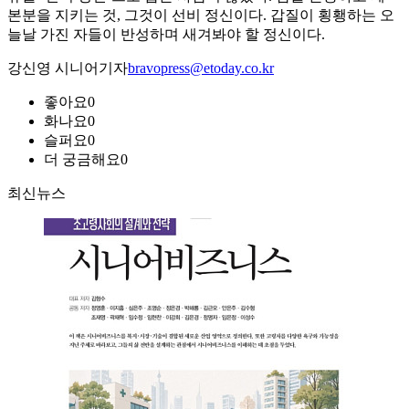
본분을 지키는 것, 그것이 선비 정신이다. 갑질이 횡횅하는 오
늘날 가진 자들이 반성하며 새겨봐야 할 정신이다.
강신영 시니어기자
bravopress@etoday.co.kr
좋아요
0
화나요
0
슬퍼요
0
더 궁금해요
0
최신뉴스