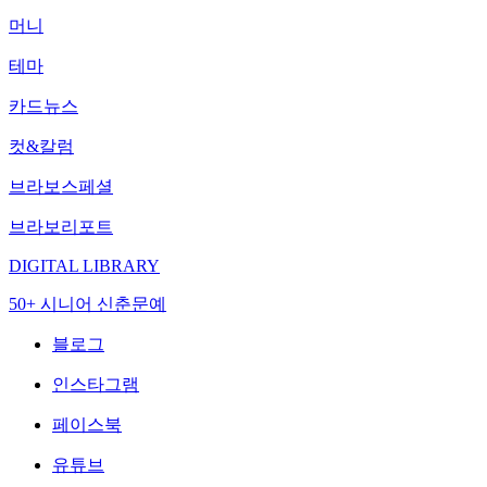
머니
테마
카드뉴스
컷&칼럼
브라보스페셜
브라보리포트
DIGITAL LIBRARY
50+ 시니어 신춘문예
블로그
인스타그램
페이스북
유튜브