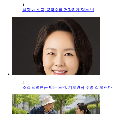
1.
설탕 vs 소금, 콩국수를 건강하게 먹는 법
2.
소액 직역연금 받는 노인, 기초연금 수령 길 열린다