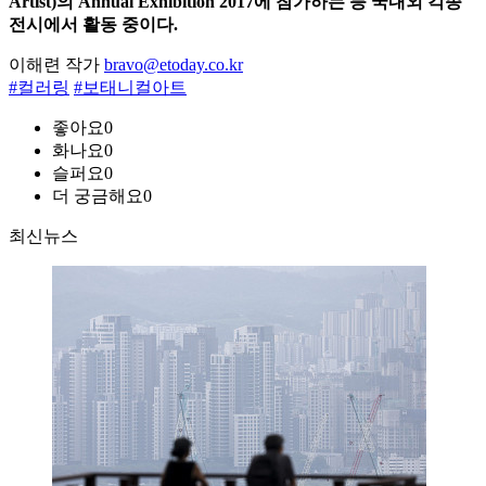
Artist)의 Annual Exhibition 2017에 참가하는 등 국내외 각종
전시에서 활동 중이다.
이해련 작가
bravo@etoday.co.kr
#컬러링
#보태니컬아트
좋아요
0
화나요
0
슬퍼요
0
더 궁금해요
0
최신뉴스