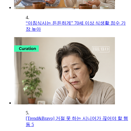
4.
“아침식사는 든든하게” 70세 이상 식생활 점수 가
장 높아
5.
[Trend&Bravo] 거절 못 하는 시니어가 끊어야 할 행
동 5