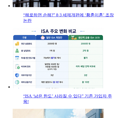
“해로하면 손해?” 8·3 세제개편에 ‘황혼이혼’ 조장
논란
“ISA ‘남은 한도’ 사라질 수 있다” 기존 가입자 주
목!