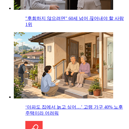
"후회하지 않으려면" 60세 넘어 끊어내야 할 사람
1위
‘아파도 집에서 늙고 싶어…’ 고령 가구 40% 노후
주택이라 어려워