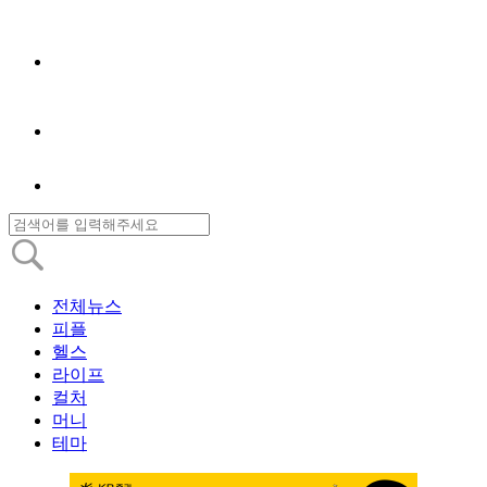
전체뉴스
피플
헬스
라이프
컬처
머니
테마