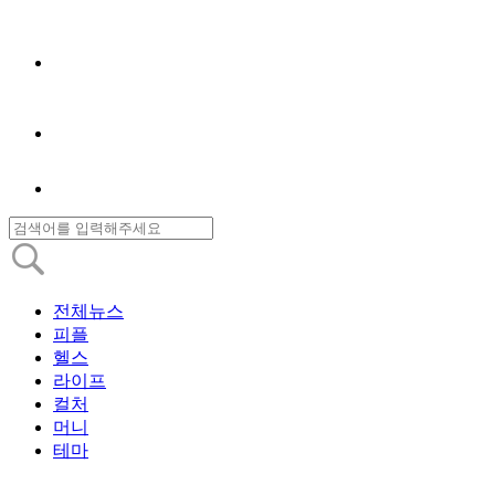
전체뉴스
피플
헬스
라이프
컬처
머니
테마