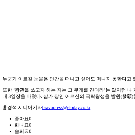
누군가 이르길 눈물은 인간을 떠나고 싶어도 떠나지 못한다고 했
또한 ‘왕관을 쓰고자 하는 자는 그 무게를 견뎌라’는 말처럼 
내 3일장을 마쳤다. 삼가 장인 어르신의 극락왕생을 발원(發願)
홍경석 시니어기자
bravopress@etoday.co.kr
좋아요
0
화나요
0
슬퍼요
0