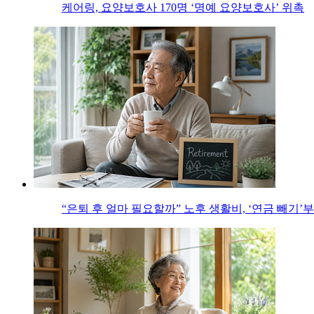
케어링, 요양보호사 170명 ‘명예 요양보호사’ 위촉
“은퇴 후 얼마 필요할까” 노후 생활비, ‘연금 빼기’