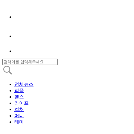
전체뉴스
피플
헬스
라이프
컬처
머니
테마