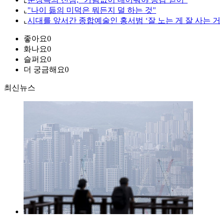
⌞
"나이 듦의 미덕은 뭐든지 덜 하는 것"
⌞
시대를 앞서간 종합예술인 홍서범 ‘잘 노는 게 잘 사는 거
좋아요
0
화나요
0
슬퍼요
0
더 궁금해요
0
최신뉴스