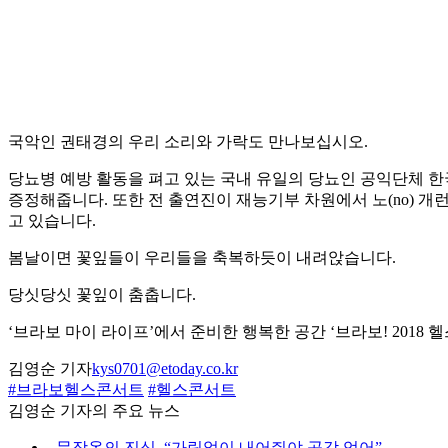
국악인 권태경의 우리 소리와 가락도 만나보십시오.
당뇨병 예방 활동을 펴고 있는 국내 유일의 당뇨인 공익단체 한
증정해줍니다. 또한 전 출연진이 재능기부 차원에서 노(no) 
고 있습니다.
봄날이면 꽃잎들이 우리들을 축복하듯이 내려앉습니다.
당싯당싯 꽃잎이 춤춥니다.
‘브라보 마이 라이프’에서 준비한 행복한 공간 ‘브라보! 201
김영순 기자
kys0701@etoday.co.kr
#브라보헬스콘서트
#헬스콘서트
김영순 기자의 주요 뉴스
⌞
문장옥의 진심, “가림없이 내어줘야 공감 얻어”