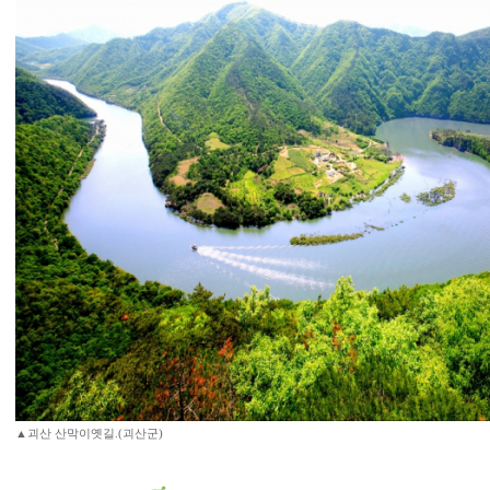
▲괴산 산막이옛길.(괴산군)