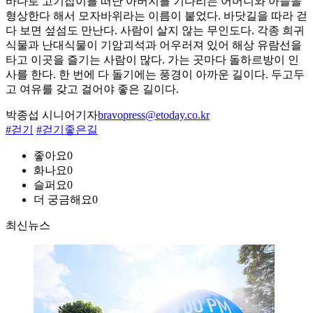
바다로 고기잡이를 떠난 아버지를 기다리는 어머니와 아들을
형상한다 해서 모자바위라는 이름이 붙었다. 바닷길을 따라 걷
다 보면 섶섬도 만난다. 사람이 살지 않는 무인도다. 각종 희귀
식물과 난대식물이 기암괴석과 어우러져 있어 해상 유람선을
타고 이곳을 즐기는 사람이 많다. 가는 곳마다 돌하르방이 인
사를 한다. 한 번에 다 돌기에는 풍경이 아까운 길이다. 두고두
고 여유를 갖고 걸어야 좋은 길이다.
박종섭 시니어기자
bravopress@etoday.co.kr
#걷기
#걷기좋은길
좋아요
0
화나요
0
슬퍼요
0
더 궁금해요
0
최신뉴스