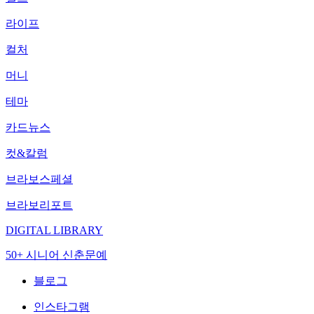
라이프
컬처
머니
테마
카드뉴스
컷&칼럼
브라보스페셜
브라보리포트
DIGITAL LIBRARY
50+ 시니어 신춘문예
블로그
인스타그램