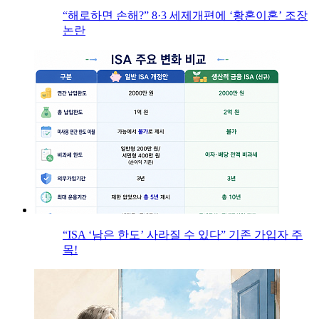
“해로하면 손해?” 8·3 세제개편에 ‘황혼이혼’ 조장
논란
“ISA ‘남은 한도’ 사라질 수 있다” 기존 가입자 주
목!