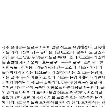
제주 올레길은 모르는 사람이 없을 정도로 유명해졌다. 그중에
서도 기억이 많이 남는 곳이 올레길 6코스다. 물론 어느 코스가
가장 좋다고 말할 수 없을 정도로 특색이 있다. 6코스는 쇠소깍
을 출발해 제지기오름→보목포구→구두미포구→소천지→천
지연폭포→삼매봉→외돌개까지 걷는 코스다. 쇠소깍에서 외
돌개까지의 거리는 13.5km다. 쇠소깍의 쇠는 소, 소는 웅덩이,
깍은 끝이라는 의미를 담고 있다. 쇠소는 용암이 흘러내리면서
굳어져 형성된 계곡 같은 골짜기다. 깊은 수심과 용암으로 이
루어진 기암괴석의 독특한 지형으로 아름다움을 자랑한다. 물
의 맑기도 바닥이 다 드러나 보일 정도로 깨끗하다. 쇠소깍을
출발해 걷다 보면 이국의 정취를 느낄 수 있는 야자수가 눈앞
에 나타나고 생이돌과 모자바위를 만나게 된다. 모자바위는 먼