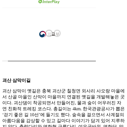
괴산 삼막이길
괴산 삼막이 옛길은 충북 괴산군 칠청면 외사리 사오랑 마을에
서 산골 마을인 산막이 마을까지 연결된 옛길을 개발해놓은 곳
이다. 괴산댐이 착공되면서 만들어진, 물과 숲이 어우러진 자
연 친화적 트레킹 코스다. 총길이는 4km. 한국관광공사가 뽑은
‘걷기 좋은 길 10선’에 들기도 했다. 숲속을 걸으면서 사계절의
아름다움을 감상할 수 있고 길마다 이야기가 담겨 있어 지루하
지 않다. 출렁다리와 연화협 구름다리, 여우굴바위, 연화담, 망