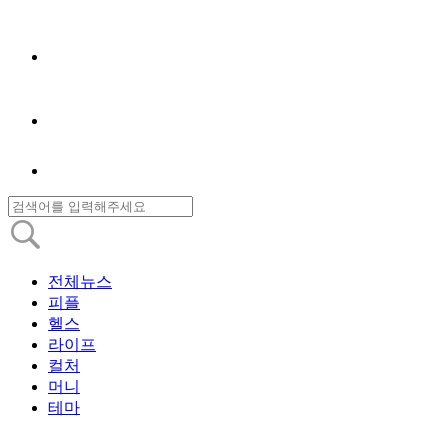
전체뉴스
피플
헬스
라이프
컬처
머니
테마