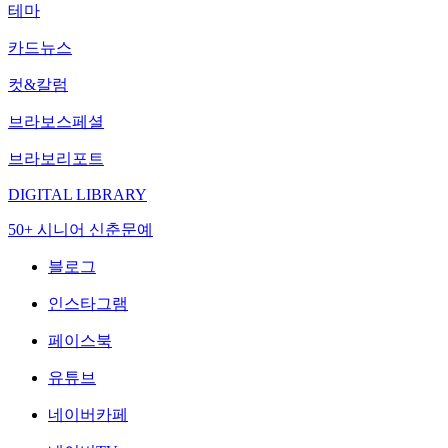
테마
카드뉴스
컷&칼럼
브라보스페셜
브라보리포트
DIGITAL LIBRARY
50+ 시니어 신춘문예
블로그
인스타그램
페이스북
유튜브
네이버카페