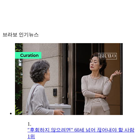
브라보 인기뉴스
1.
"후회하지 않으려면" 60세 넘어 끊어내야 할 사람
1위