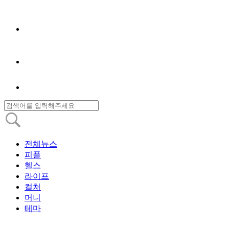
전체뉴스
피플
헬스
라이프
컬처
머니
테마