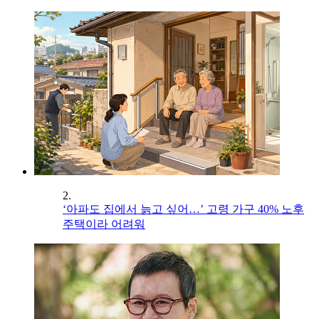
2.
‘아파도 집에서 늙고 싶어…’ 고령 가구 40% 노후
주택이라 어려워