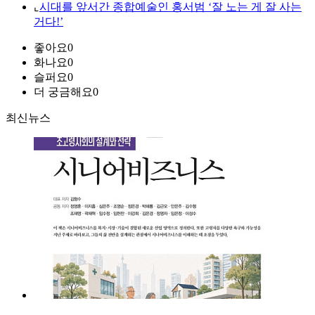
⌞
시대를 앞서간 종합예술인 홍서범 ‘잘 노는 게 잘 사는
거다!’
좋아요
0
화나요
0
슬퍼요
0
더 궁금해요
0
최신뉴스