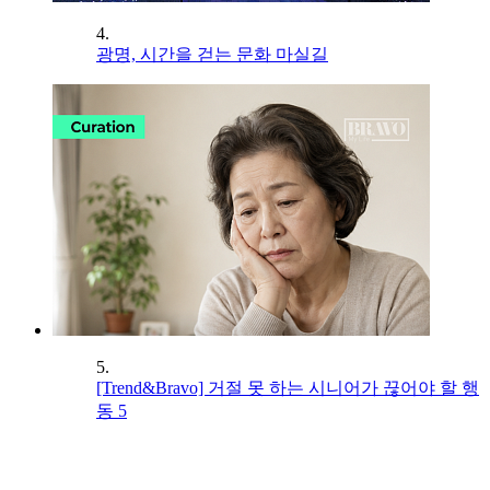
4.
광명, 시간을 걷는 문화 마실길
5.
[Trend&Bravo] 거절 못 하는 시니어가 끊어야 할 행
동 5