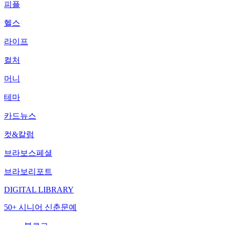
피플
헬스
라이프
컬처
머니
테마
카드뉴스
컷&칼럼
브라보스페셜
브라보리포트
DIGITAL LIBRARY
50+ 시니어 신춘문예