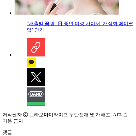
“새출발 꿈꿔” 日 중년 여성 사이서 ‘재점화 메이크
업’ 인기
저작권자 ⓒ 브라보마이라이프 무단전재 및 재배포, AI학습
이용 금지
댓글