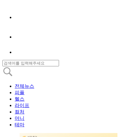
전체뉴스
피플
헬스
라이프
컬처
머니
테마