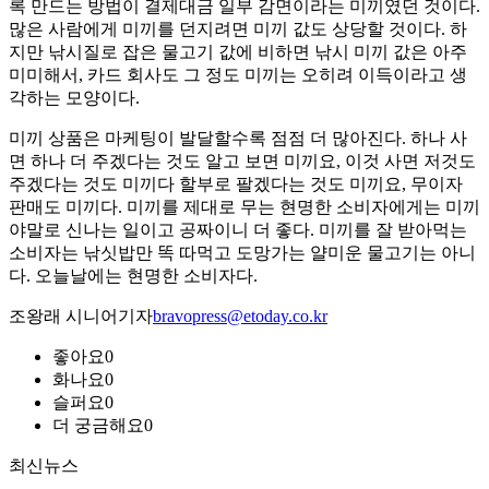
록 만드는 방법이 결제대금 일부 감면이라는 미끼였던 것이다.
많은 사람에게 미끼를 던지려면 미끼 값도 상당할 것이다. 하
지만 낚시질로 잡은 물고기 값에 비하면 낚시 미끼 값은 아주
미미해서, 카드 회사도 그 정도 미끼는 오히려 이득이라고 생
각하는 모양이다.
미끼 상품은 마케팅이 발달할수록 점점 더 많아진다. 하나 사
면 하나 더 주겠다는 것도 알고 보면 미끼요, 이것 사면 저것도
주겠다는 것도 미끼다 할부로 팔겠다는 것도 미끼요, 무이자
판매도 미끼다. 미끼를 제대로 무는 현명한 소비자에게는 미끼
야말로 신나는 일이고 공짜이니 더 좋다. 미끼를 잘 받아먹는
소비자는 낚싯밥만 똑 따먹고 도망가는 얄미운 물고기는 아니
다. 오늘날에는 현명한 소비자다.
조왕래 시니어기자
bravopress@etoday.co.kr
좋아요
0
화나요
0
슬퍼요
0
더 궁금해요
0
최신뉴스