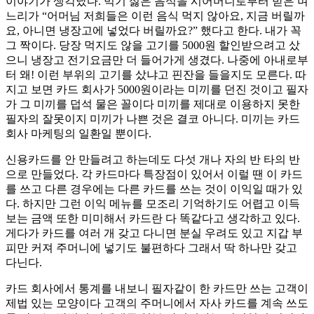
이야기가 생각났다. 먹기 싫은 음식을 시어머니로부터 받은 며
느리가 “어머님 저희들은 이런 음식 먹지 않아요, 지금 버릴까
요, 아니면 냉장고에 넣었다 버릴까요?” 했다고 한다. 내가 꼭
그 짝이다. 당장 먹지도 않을 고기를 5000원 할인받으려고 샀
으니 냉장고 전기요금만 더 들어가게 생겼다. 나중에 아내로부
터 왜! 이런 부위의 고기를 샀냐고 핀잔을 들을지도 모른다. 따
지고 보면 카드 회사가 5000원이라는 미끼를 던진 것이고 필자
가 그 미끼를 덥석 물은 꼴이다 미끼를 제대로 이용하지 못한
필자의 잘못이지 미끼가 나쁜 것은 결코 아니다. 미끼는 카드
회사 마케팅의 일환일 뿐이다.
신용카드를 안 만들려고 하는데도 다섯 개나 자의 반 타의 반
으로 만들었다. 각 카드마다 특장점이 있어서 이럴 땐 이 카드
를 쓰고 다른 경우에는 다른 카드를 쓰는 것이 이익일 때가 있
다. 하지만 그런 이익 메뉴를 모조리 기억하기도 어렵고 이득
보는 금액 또한 미미해서 카드란 다 똑같다고 생각하고 있다.
게다가 카드를 여러 개 갖고 다니면 분실 우려도 있고 지갑 부
피만 커져 주머니에 넣기도 불편하다 그래서 딱 하나만 갖고
다닌다.
카드 회사에서 통계를 내보니 필자같이 한 카드만 쓰는 고객이
제법 있는 모양이다 고객의 주머니에서 자사 카드를 계속 쓰도