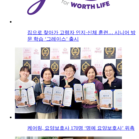
집으로 찾아가 고령자 인지·신체 훈련… 시니어 방
문 학습 ‘그레이스’ 출시
케어링, 요양보호사 170명 ‘명예 요양보호사’ 위촉