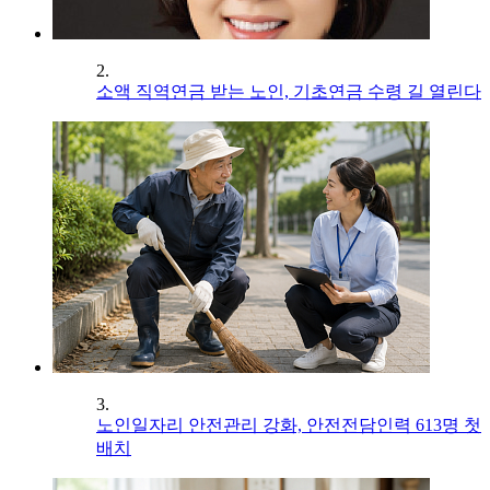
2.
소액 직역연금 받는 노인, 기초연금 수령 길 열린다
3.
노인일자리 안전관리 강화, 안전전담인력 613명 첫
배치