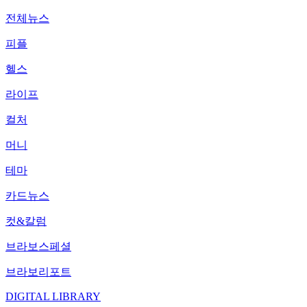
전체뉴스
피플
헬스
라이프
컬처
머니
테마
카드뉴스
컷&칼럼
브라보스페셜
브라보리포트
DIGITAL LIBRARY