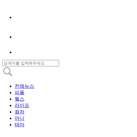
전체뉴스
피플
헬스
라이프
컬처
머니
테마