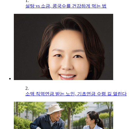
1.
설탕 vs 소금, 콩국수를 건강하게 먹는 법
2.
소액 직역연금 받는 노인, 기초연금 수령 길 열린다