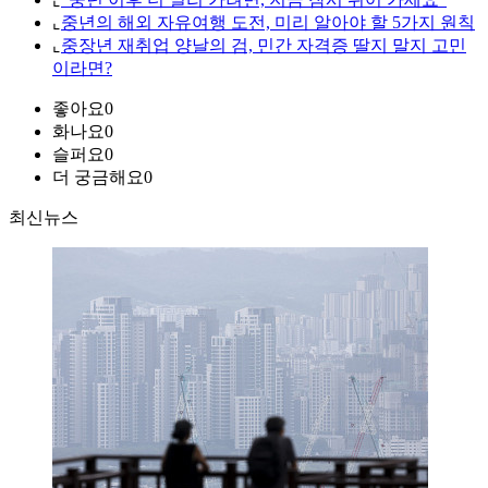
⌞
중년의 해외 자유여행 도전, 미리 알아야 할 5가지 원칙
⌞
중장년 재취업 양날의 검, 민간 자격증 딸지 말지 고민
이라면?
좋아요
0
화나요
0
슬퍼요
0
더 궁금해요
0
최신뉴스