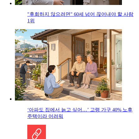
"후회하지 않으려면" 60세 넘어 끊어내야 할 사람
1위
‘아파도 집에서 늙고 싶어…’ 고령 가구 40% 노후
주택이라 어려워