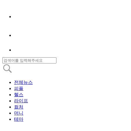
전체뉴스
피플
헬스
라이프
컬처
머니
테마