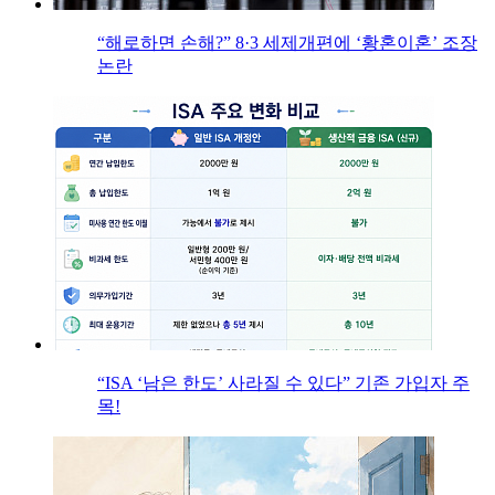
“해로하면 손해?” 8·3 세제개편에 ‘황혼이혼’ 조장
논란
“ISA ‘남은 한도’ 사라질 수 있다” 기존 가입자 주
목!