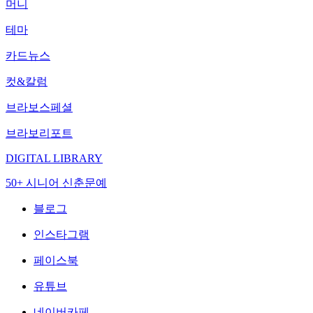
머니
테마
카드뉴스
컷&칼럼
브라보스페셜
브라보리포트
DIGITAL LIBRARY
50+ 시니어 신춘문예
블로그
인스타그램
페이스북
유튜브
네이버카페