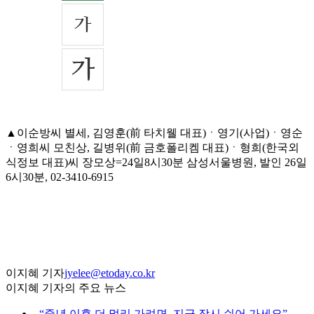
▲이순방씨 별세, 김영훈(前 타치웰 대표)ㆍ영기(사업)ㆍ영순
ㆍ영희씨 모친상, 길병위(前 금호폴리켐 대표)ㆍ형희(한국외
식정보 대표)씨 장모상=24일8시30분 삼성서울병원, 발인 26일
6시30분, 02-3410-6915
이지혜 기자
jyelee@etoday.co.kr
이지혜 기자의 주요 뉴스
⌞
“중년 이후 더 멀리 가려면, 지금 잠시 쉬어 가세요”