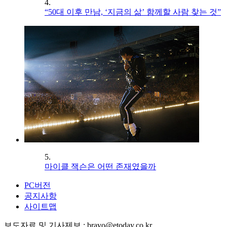
4.
“50대 이후 만남, ‘지금의 삶’ 함께할 사람 찾는 것”
5.
마이클 잭슨은 어떤 존재였을까
PC버전
공지사항
사이트맵
보도자료 및 기사제보 : bravo@etoday.co.kr