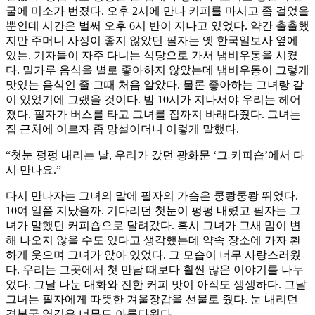
굴에 미소가 번졌다. 오후 2시에 만나 커피를 마시고 좀 걸었을
뿐인데 시간은 벌써 오후 6시 반이 지나고 있었다. 약간 출출했
지만 주머니 사정이 좋지 않았던 필자는 옛 한국일보사 옆에
있는, 기자들이 자주 다니는 식당으로 가서 냄비우동을 시켰
다. 밀가루 음식을 별로 좋아하지 않았는데 냄비우동이 그렇게
맛있는 음식인 줄 그때 처음 알았다. 물론 좋아하는 그녀랑 같
이 있었기에 그랬을 것이다. 밤 10시가 지나서야 우리는 헤어
졌다. 필자가 버스를 타고 그녀를 집까지 바래다줬다. 그녀는
집 근처에 이르자 좀 망설이더니 이렇게 말했다.
“첫눈 펑펑 내리는 날, 우리가 갔던 광화문 ‘그 커피숍’에서 다
시 만나요.”
다시 만나자는 그녀의 말에 필자의 가슴은 쿵쾅쿵쾅 뛰었다.
10여 일쯤 지났을까. 기다리던 첫눈이 펑펑 내렸고 필자는 그
녀가 말했던 커피숍으로 달려갔다. 혹시 그녀가 그새 맘이 변
해 나오지 않을 수도 있다고 생각했는데 약속 장소에 가자 환
하게 웃으며 그녀가 앉아 있었다. 그 모습이 너무 사랑스러웠
다. 우리는 그곳에서 첫 만남 때보다 훨씬 많은 이야기를 나누
었다. 그날 나눈 대화와 진한 커피 맛이 아직도 생생하다. 그날
그녀는 필자에게 따뜻한 겨울장갑을 선물로 줬다. 눈 내리던
경복궁 옆길은 너무도 아름다웠다.