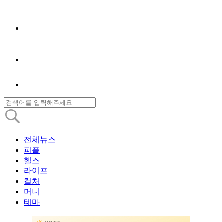
전체뉴스
피플
헬스
라이프
컬처
머니
테마