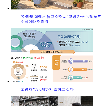
‘아파도 집에서 늙고 싶어…’ 고령 가구 40% 노후
주택이라 어려워
고령자 “73.6세까지 일하고 싶다”