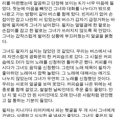
리를 마련했는데 깔끔하고 단정해 보이는 K가 너무 마음에 들
었다. 첫눈에 마음을 빼앗긴 그녀와 대화를 나누다가 밖으로
나왔고 가는 방향이 같아 버스를 함께 탔다. 빈자리가 없어 손
잡이만 잡고 나란히 서 있었는데 버스가 갑자기 급정거하는 바
람에 필자에게 그녀가 넘어졌다. 필자는 얼떨결에 한 팔로는
손잡이를 잡고 한 팔로는 그녀가 쓰러지지 않도록 꼭 안았다.
그녀는 갑작스럽게 벌어진 상황에 부끄러웠는지 얼굴을 붉혔
다.
그녀도 필자가 싫지는 않았던 것 같았다. 우리는 버스에서 내
려 자연스럽게 광화문의 한 커피숍으로 갔다. 그 시절은 커피
숍에도 DJ가 있어 노래를 신청하면 틀어주곤 했다. 커피를 마
시다가 그녀도 음악을 신청했다. 그런데 노래 제목이 필자가
좋아하던 노래여서 깜짝 놀랐다. 그 노래에 대해서는 얘기도
나누지 않았는데 그녀가 우연히 그 노래를 신청했던 것이다.
우리는 서로의 얼굴을 보며 웃었다. 커피숍을 나온 뒤에는 세
종로를 함께 걸었고, 쌀쌀한 날씨인데도 추운 줄도 몰랐다. 만
난 지 몇 시간 안 된 사이인데도 오래 만나온 사람처럼 편안했
고 잘 통하는 기분이 들었다.
필자는 지나가다 리어카에서 파는 햇귤을 두 개 사서 그녀에게
건넸다. 상큼하고 싱싱한 귤 냄새가 좋았다. 그녀도 좋은지 얼