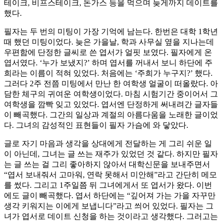
테이크, 비프스테이크, 돈가스 등을 먹으며 늦게까지 데이트를
했다.
필자는 두 번의 미팅이 가장 기억에 남는다. 한번은 대학 1학년
때 했던 미팅이었다. 늦은 가을날, 학과 사무실 옆을 지나는데
우편함에 단정한 글씨로 쓴 엽서가 얼핏 보였다. 필자에게 온
엽서였다. ‘누가 보냈지?’ 하며 엽서를 꺼내서 보니 하단에 주
희라는 이름이 적혀 있었다. 처음에는 ‘주희가 누구지?’ 했다.
그러다 2주 전쯤 미팅에서 만난 한 여학생 얼굴이 떠올랐다. 아
담한 체구의 귀여운 여학생이었다. 마침 시험기간 중이어서 그
여학생을 깜빡 잊고 있었다. 엽서엔 단정하게 써내려간 글자들
이 빼곡했다. 그간의 일상과 계절의 아름다움을 노래한 글이었
다. 그녀의 감성적인 표현들이 필자 가슴에 와 닿았다.
글로 자기 마음과 생각을 상대에게 전달하는 게 그리 쉬운 일
이 아닌데, 그녀는 글 쓰는 재주가 있었던 것 같다. 하지만 필자
는 글 쓰는 걸 그리 좋아하지 않아서 대학신문을 보내주면서
“엽서 보내줘서 고마워, 연락 못해서 미안해”라고 간단히 메모
를 썼다. 그리고 1주일쯤 뒤 그녀에게서 또 엽서가 왔다. 이번
에도 글이 빼곡했다. 엽서 하단에는 “깊어져 가는 가을 자꾸만
생각 키워지는 이에게 보냅니다”라고 씌어 있었다. 필자는 그
녀가 엽서로 데이트 신청을 하는 것이라고 생각했다. 그러고는