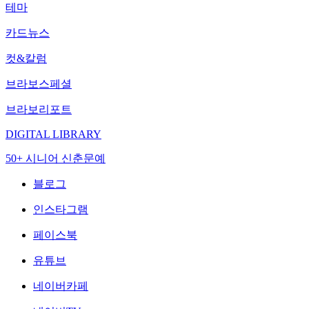
테마
카드뉴스
컷&칼럼
브라보스페셜
브라보리포트
DIGITAL LIBRARY
50+ 시니어 신춘문예
블로그
인스타그램
페이스북
유튜브
네이버카페