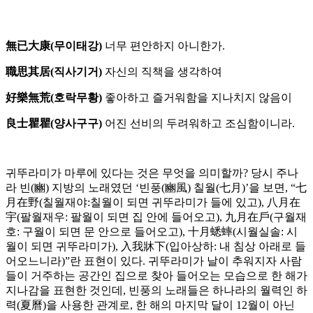
無已大康(무이태강)
너무 편안하지 아니한가.
職思其居(직사기거)
자신의 직책을 생각하여
好樂無荒(호락무황)
좋아하고 즐거워함을 지나치지 않음이
良士瞿瞿(양사구구)
어진 선비의 두려워하고 조심함이니라.
귀뚜라미가 마루에 있다는 것은 무엇을 의미할까? 당시 주나
라 빈(豳) 지방의 노래였던 ‘빈풍(豳風) 칠월(七月)’을 보면, “七
月在野(칠월재야:칠월이 되면 귀뚜라미가 들에 있고), 八月在
宇(팔월재우: 팔월이 되면 집 안에 들어오고), 九月在戶(구월재
호: 구월이 되면 문 안으로 들어오고), 十月蟋蟀(시월실솔: 시
월이 되면 귀뚜라미가), 入我牀下(입아상하: 내 침상 아래로 들
어오느니라)”란 표현이 있다. 귀뚜라미가 날이 추워지자 사람
들이 거주하는 공간인 집으로 찾아 들어오는 모습으로 한 해가
지나감을 표현한 것인데, 빈풍의 노래들은 하나라의 월력인 하
력(夏曆)을 사용한 관계로, 한 해의 마지막 달이 12월이 아닌