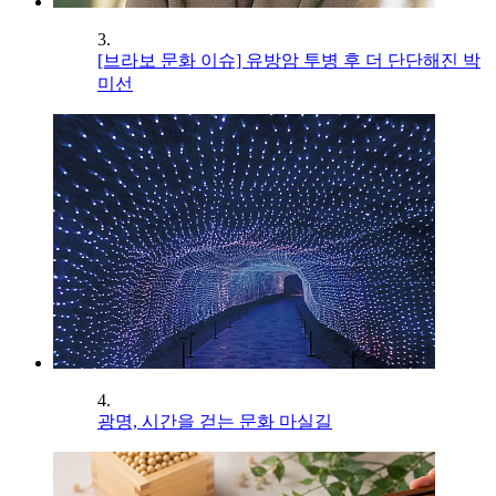
3.
[브라보 문화 이슈] 유방암 투병 후 더 단단해진 박
미선
4.
광명, 시간을 걷는 문화 마실길