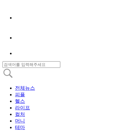
전체뉴스
피플
헬스
라이프
컬처
머니
테마