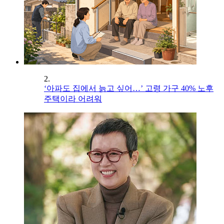
2.
‘아파도 집에서 늙고 싶어…’ 고령 가구 40% 노후
주택이라 어려워