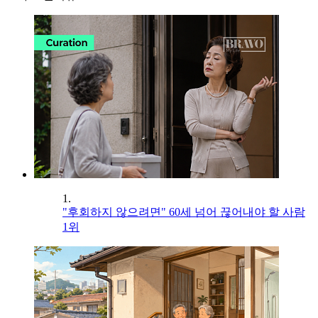
1.
"후회하지 않으려면" 60세 넘어 끊어내야 할 사람
1위