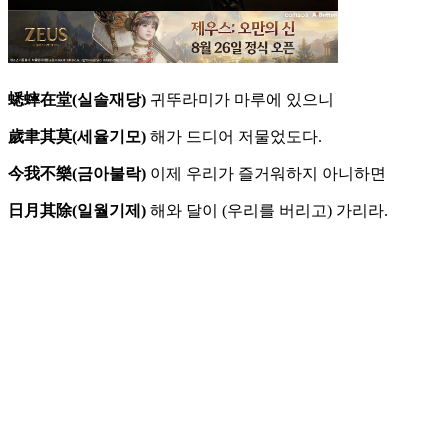
蟋蟀在堂(실솔재당)
귀뚜라미가 마루에 있으니
歲聿其莫(세율기모)
해가 드디어 저물었도다.
今我不樂(금아불락)
이제 우리가 즐거워하지 아니하면
日月其除(일월기제)
해와 달이 (우리를 버리고) 가리라.