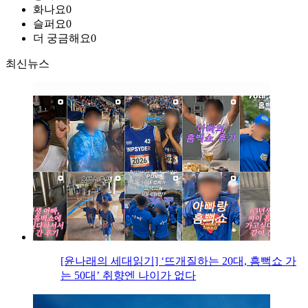
화나요
0
슬퍼요
0
더 궁금해요
0
최신뉴스
[윤나래의 세대읽기] ‘뜨개질하는 20대, 흠뻑쇼 가
는 50대’ 취향엔 나이가 없다