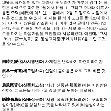
10월로 표현되어 있다. 따라서 ‘귀뚜라미가 마루에 있다’는 표
현은 하력으로 따지면 9월에서 10월 초, 그리고 주나라 이후 사
용된 주력(周曆)에 의하면, 11월에서 12월 초 정도의 시점에서
나온 것으로 볼 수 있다. 이 시는 한 해의 노고를 돌아보며 즐기
되 지나치지 않음을 강조한 시다. 이후 많은 곳에서 인용되었
는데, 주로 한 해의 마지막을 나타내는 세모 또는 선비가 스스
로를 다지는 마음가짐을 표현할 때 사용되었다. 예컨대, ‘고시
19수(古詩十九首)’ 중 ‘동성고차장(東城高且長)’을 보면 그것
을 알 수 있다.
四時更變化(사시경변화)
사계절은 변화하기 마련이라지만,
歲暮一何速(세모일하속)
연말이 돌아옴은 어찌 그리 빠른 것
인가?
晨風懷苦心(신풍회고심)
‘시경’ 신풍편(晨風篇)에는 버림받은
신하의 괴로움을 나타내고 있고(벼슬 못하는 괴로움),
蟋蟀傷局促(실솔상국촉)
‘시경’ 실솔편(蟋蟀篇)에는 구속되어
살아감[局促]을 상심하는 뜻을 나타내고 있네(벼슬살이하는
괴로움).