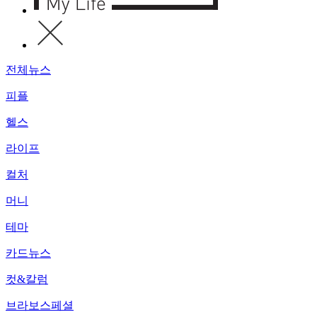
전체뉴스
피플
헬스
라이프
컬처
머니
테마
카드뉴스
컷&칼럼
브라보스페셜