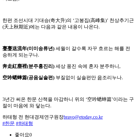
한편 조선시대 기대승(奇大升)의 ‘고봉집(高峰集)’ 천상추기근
(天上秋期近)에는 다음과 같은 내용이 나온다.
亹亹送流年(미미송류년)
세월이 갈수록 자꾸 흐르는 해를 전
송하게 되는구나.
奔走紅塵裡(분주홍진리)
세상 풍진 속에 혼자 분주하니,
空吟蟋蟀篇(공음실솔편)
부질없이 실솔편만 읊조리누나.
3년간 써온 한문 산책을 마감하니 위의 ‘空吟蟋蟀篇’이라는 구
절이 마음에 와 닿는다.
하태형 전 현대경제연구원장
bravo@etoday.co.kr
#한문
#하태형
좋아요
0