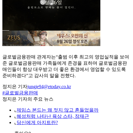
글로벌금융판매 관계자는“출범 이후 최고의 영업실적을 보여
준 글로벌금융판매 가족들에게 존경을 표하며 글로벌금융판
매인들이 항상 대우받고 더 좋은 환경에서 영업할 수 있도록
준비하겠다”고 감사의 말을 전했다.
정지은 기자
jungje94@etoday.co.kr
#글로벌금융판매
정지은 기자의 주요 뉴스
⌞
제임스 본드는 왜 젓지 않고 흔들었을까
⌞
혜성처럼 나타난 육상 스타, 장재근
⌞
당신에게 아지트란?