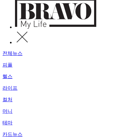
전체뉴스
피플
헬스
라이프
컬처
머니
테마
카드뉴스