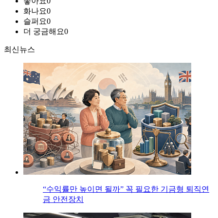
좋아요
0
화나요
0
슬퍼요
0
더 궁금해요
0
최신뉴스
“수익률만 높이면 될까” 꼭 필요한 기금형 퇴직연
금 안전장치