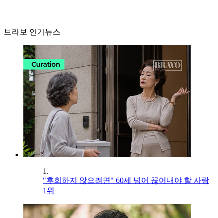
브라보 인기뉴스
1.
"후회하지 않으려면" 60세 넘어 끊어내야 할 사람
1위