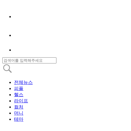
전체뉴스
피플
헬스
라이프
컬처
머니
테마