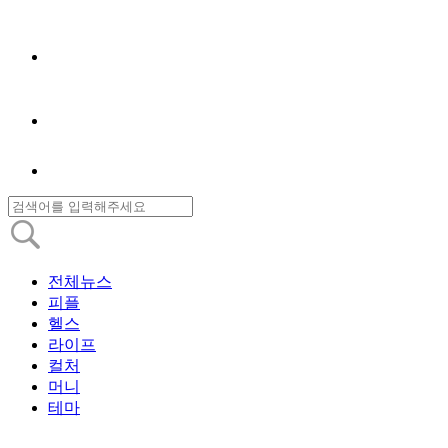
전체뉴스
피플
헬스
라이프
컬처
머니
테마