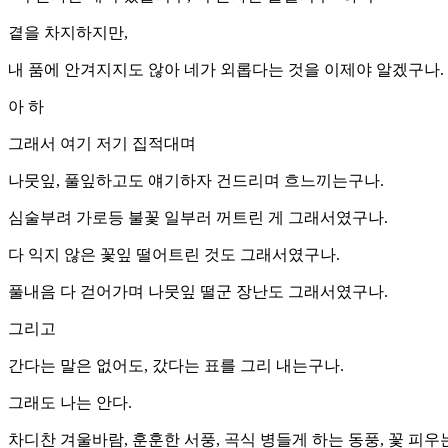
곁을 차지하지만,
내 품에 안겨지지도 않아 네가 외롭다는 것을 이제야 알겠구나.
아 하
그래서 여기 저기 집적대며
나뭇잎, 풀잎하고도 얘기하자 건드리며 흐느끼는구나.
심술부려 가로등 불꽃 일부러 꺼트린 게 그래서였구나.
다 익지 않은 꽃잎 떨어트린 것도 그래서였구나.
풀내음 다 걷어가며 나뭇잎 떨군 장난도 그래서였구나.
그리고
간다는 말은 없어도, 갔다는 표를 그리 내는구나.
그래도 나는 안다.
차디찬 겨울바람, 훈훈한 서풍, 곡식 병들게 하는 동풍, 꽃 피우