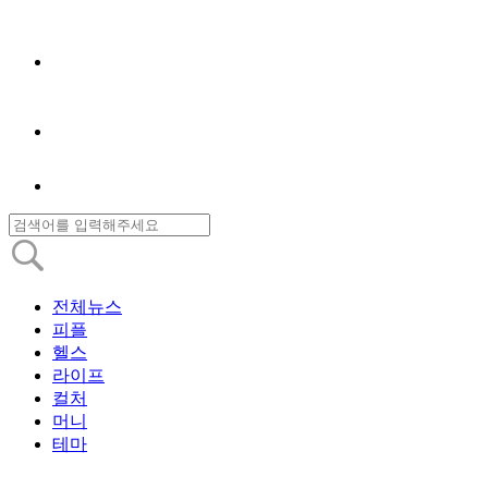
전체뉴스
피플
헬스
라이프
컬처
머니
테마