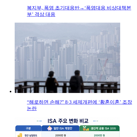
복지부, 폭염 초기대응반→‘폭염대응 비상대책본
부’ 격상 대응
“해로하면 손해?” 8·3 세제개편에 ‘황혼이혼’ 조장
논란