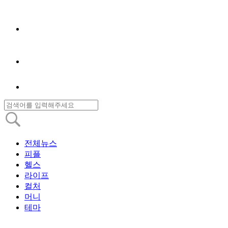
전체뉴스
피플
헬스
라이프
컬처
머니
테마