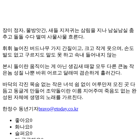
장미 정자, 물방앗간, 새들 지저귀는 삼림을 지나 남실남실 춤
추고 돌돌 수다 떨며 사물사물 흐른다.
휘휘 늘어진 버드나무 가지 간질이고, 크고 작게 웃으며, 손도
발도 없고 구르지도 말도 못 하고 속내 들어내지 않는
본시 돌이란 움직이는 게 아닌 생김새 때깔 모두 다른 큰놈 작
은놈 성질 나뿐 바위 어르고 달래며 겸손하게 흘러간다.
바닥의 각진 목숨 없는 작은 녀석 쉼 없이 어루만져 모진 곳 다
듬고 동글게 만들어 조약돌이란 이름 지어주며 죽음도 없는 완
성된 자체에 생명의 노래를 가르친다.
한정수 동년기자
bravo@etoday.co.kr
좋아요
0
화나요
0
슬퍼요
0