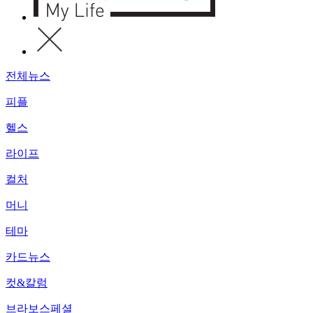
전체뉴스
피플
헬스
라이프
컬처
머니
테마
카드뉴스
컷&칼럼
브라보스페셜