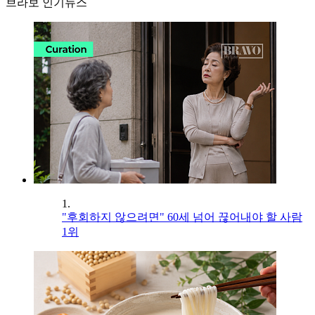
브라보 인기뉴스
1.
"후회하지 않으려면" 60세 넘어 끊어내야 할 사람
1위