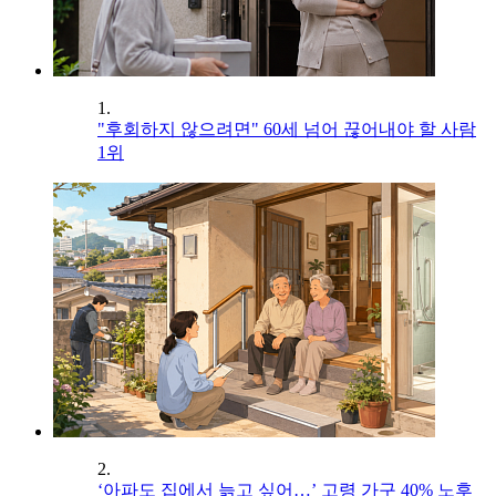
1.
"후회하지 않으려면" 60세 넘어 끊어내야 할 사람
1위
2.
‘아파도 집에서 늙고 싶어…’ 고령 가구 40% 노후