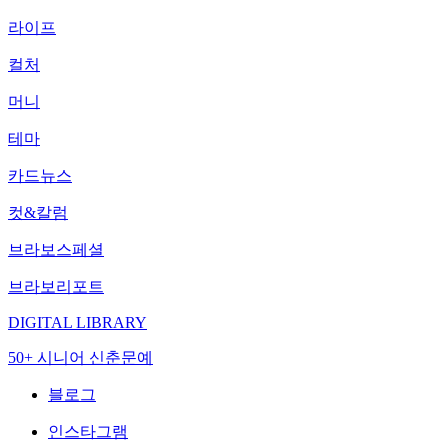
라이프
컬처
머니
테마
카드뉴스
컷&칼럼
브라보스페셜
브라보리포트
DIGITAL LIBRARY
50+ 시니어 신춘문예
블로그
인스타그램