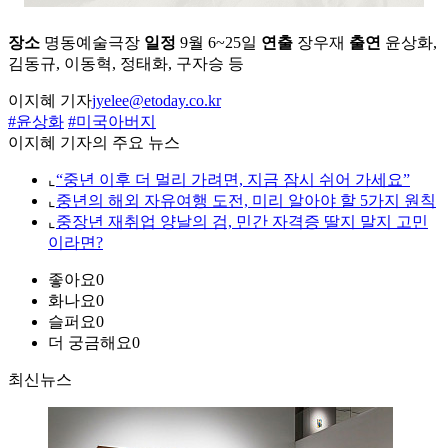
장소
명동예술극장
일정
9월 6~25일
연출
장우재
출연
윤상화,
김동규, 이동혁, 정태화, 구자승 등
이지혜 기자
jyelee@etoday.co.kr
#윤상화
#미국아버지
이지혜 기자의 주요 뉴스
⌞
“중년 이후 더 멀리 가려면, 지금 잠시 쉬어 가세요”
⌞
중년의 해외 자유여행 도전, 미리 알아야 할 5가지 원칙
⌞
중장년 재취업 양날의 검, 민간 자격증 딸지 말지 고민
이라면?
좋아요
0
화나요
0
슬퍼요
0
더 궁금해요
0
최신뉴스