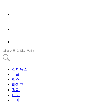
전체뉴스
피플
헬스
라이프
컬처
머니
테마