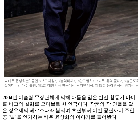
▲배우 윤상화는? 공연 <보도지침>, <불역쾌재>, <환도열차>, <나무 위의 군대>, <늘근도
집이다> 외 다수 출연. 제5회 대한민국 연극대상 남자연기상, 제49회 동아연극상 연기상 등
2004년 이슬람 무장단체에 의해 아들을 잃은 반전 활동가 마이
클 버그의 실화를 모티브로 한 연극이다. 작품의 작·연출을 맡
은 장우재의 페르소나라 불리며 초연부터 이번 공연까지 주인
공 ‘빌’을 연기하는 배우 윤상화의 이야기를 들어봤다.