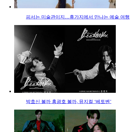
피서는 미술관이지…휴가지에서 만나는 예술 여행
박효신 볼까 홍광호 볼까, 뮤지컬 ‘베토벤’