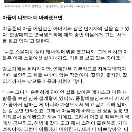
▲배우에서 가수로 돌아온 이동준(박규민 parkkyumin@gmail.com)
아들이 나보다 더 바빠졌으면
이동준의 아들 이일민은 아버지와 같은 연기자의 길을 걷고 있
다. 한양대학교 연극영화과에 재학 중인 아들에게 그는 ‘서두
를 필요 없다’고 말한다.
“나도 스물여덟 살이 돼서야 데뷔를 했으니까. 그에 비하면 아
들은 이제 스물여섯 살이니까요. 기회를 보고 있는 중이죠.”
겉보기에는 화려하지만, 연예인은 기본적으로 자유계약직이
기에 불안하고 힘들 수밖에 없는 직업이다. 잘되면 좋지만, 잘
되기까지는 남모를 아픔과 시련이 많다.
“나는 그나마 순탄하게 연예인 삶을 살아온 케이스고 다른 사
람들을 보면 진짜 생계형이 있어요. 종합예술인으로서 이 세계
가 좋아서 일하는 게 아니라 가장으로서 먹고 살기 위해 일하
는 걸 보면 안타깝죠. 그래서 아들에게 바라는 건 정말 정통 연
기자로서 살아봤으면 하는 거예요. 그래서 어렸을 때부터 미국
에서 공부하고, 해병대 갔다 오고 해서 스펙이 훌륭하죠, 기다
려줘야죠. 그런데 아들에게 미안한 게, 제가 더 바쁘잖아요. 아