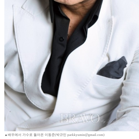
▲배우에서 가수로 돌아온 이동준(박규민 parkkyumin@gmail.com)