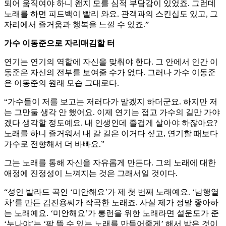
되어 움직여야 하니 왠지 모를 심적 부담감이 있었죠. 그런데
노래를 하면 피드백이 빨리 와요. 관객과의 스킨십도 있고, 그
자리에서 즐거움과 행복을 느낄 수 있죠.”
가수 이동준으로 자리매김할 터
연기는 연기의 역할에 자신을 맞춰야 한다. 그 안에서 인간 이
동준은 자신의 전부를 보여줄 수가 없다. 그러나 가수 이동준
은 이동준의 원래 모습 그대로다.
“가수들이 저를 보고는 저러다가 말겠지 하더군요. 하지만 저
는 그만둘 생각 안 했어요. 이제 연기는 접고 가수의 길만 가야
겠다 생각할 정도예요. 내 인생인데 즐겁게 살아야 하잖아요?
노래를 하니 즐거워서 내 갈 길은 이거다 싶고, 연기할 때보다
가수로 전향해서 더 바빠요.”
그는 노래를 통해 자신을 자유롭게 만든다. 그의 노래에 대한
애정에 진정성이 느껴지는 것은 그래서일 것이다.
“성인 발라드 곡인 ‘미안해요’가 제 첫 번째 노래예요. ‘남행열
차’를 만든 김진용씨가 작곡한 노래죠. 사실 제가 정말 좋아하
는 노래예요. ‘미안해요’가 롱런을 위한 노래라면 설운도가 준
‘누나야’는 ‘팍 뜰 수 있는 노래를 만들어줄게’ 해서 받은 것이