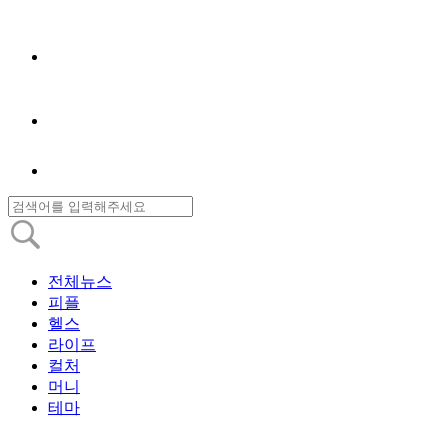
전체뉴스
피플
헬스
라이프
컬처
머니
테마