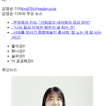
김영순 기자
kys0701@etoday.co.kr
김영순 기자의 주요 뉴스
⌞
문장옥의 진심, “가림없이 내어줘야 공감 얻어”
⌞
"나이 듦의 미덕은 뭐든지 덜 하는 것"
⌞
시대를 앞서간 종합예술인 홍서범 ‘잘 노는 게 잘 사는
거다!’
좋아요
0
화나요
0
슬퍼요
0
더 궁금해요
0
최신뉴스