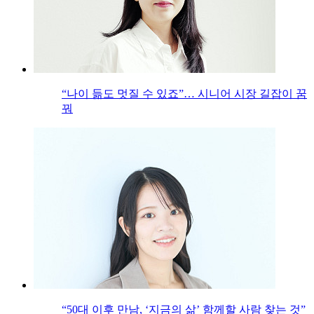
“나이 듦도 멋질 수 있죠”… 시니어 시장 길잡이 꿈
꿔
“50대 이후 만남, ‘지금의 삶’ 함께할 사람 찾는 것”