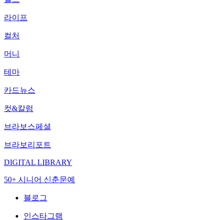
라이프
컬처
머니
테마
카드뉴스
컷&칼럼
브라보스페셜
브라보리포트
DIGITAL LIBRARY
50+ 시니어 신춘문예
블로그
인스타그램