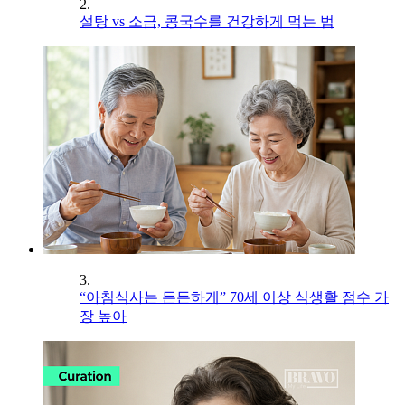
2.
설탕 vs 소금, 콩국수를 건강하게 먹는 법
3.
“아침식사는 든든하게” 70세 이상 식생활 점수 가
장 높아