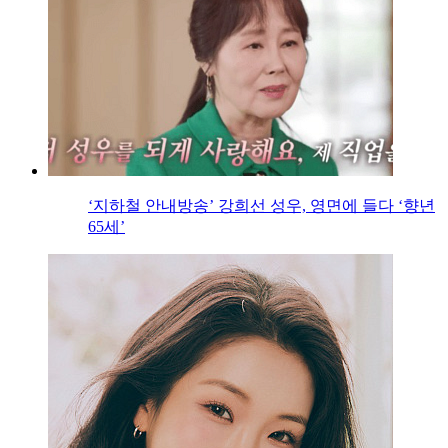
‘지하철 안내방송’ 강희선 성우, 영면에 들다 ‘향년
65세’