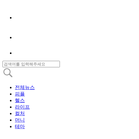
전체뉴스
피플
헬스
라이프
컬처
머니
테마