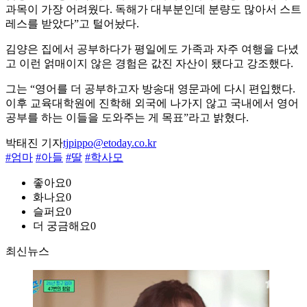
과목이 가장 어려웠다. 독해가 대부분인데 분량도 많아서 스트
레스를 받았다”고 털어놨다.
김양은 집에서 공부하다가 평일에도 가족과 자주 여행을 다녔
고 이런 얽매이지 않은 경험은 값진 자산이 됐다고 강조했다.
그는 “영어를 더 공부하고자 방송대 영문과에 다시 편입했다.
이후 교육대학원에 진학해 외국에 나가지 않고 국내에서 영어
공부를 하는 이들을 도와주는 게 목표”라고 밝혔다.
박태진 기자
tjpippo@etoday.co.kr
#엄마
#아들
#딸
#학사모
좋아요
0
화나요
0
슬퍼요
0
더 궁금해요
0
최신뉴스