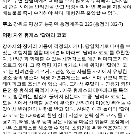
시켜 주변 관람객에게 피해를 주지 않도록 주의해야 한다. 실
내 관람 시에는 반려견을 안고 입장하며 배변 봉투를 지참하여
배설물을 즉시 수거해야 한다. 대형견은 출입할 수 없다.
주소
강원도 평창군 봉평면 흥정계곡길 225 (흥정리 302-7)
덕평 자연 휴게소 ‘달려라 코코’
강아지와 장거리 이동이 걱정되시거나, 당일치기로 다녀올 수
있는 여행지를 원할 때 애견 테마파크 ‘달려라 코코’를 추천한
다. 반려견과 함께할 수 있는 체험장소로 애견 테마파크가 떠
오르고 있다. 그 중 덕평 자연 휴게소 내에 위치한 ‘달려라 코
코’는 반려견을 기르거나 관심 있는 사람들 사이에서 유명한
명소 중의 명소다. 덕평 자연휴게소는 국내 최대 규모의 복합
테마파크로 조성되어 있습니다. 그래서 주말이나 연휴가 되면
운전 중 휴식의 목적이 아닌, 이곳 휴게소의 테마파크를 목적
으로 방문하는 발길이 끊이지 않는다. 그 중 ‘달려라 코코’는
도심 속에서 산책할 공간이 부족한 반려견이 마음껏 뛰어놀 수
있어서 반려인의 사랑을 받고 있다. 친환경 애견 놀이터 ‘달려
라 코코’는 1,200평의 천연 잔디 시설로 전력 질주 코스, 물고
당기기, 터널, 망루 등과 같은 시설을 마음껏 뛰놀며 도심에서
받은 스트레스를 해소할 수 있다. 소형견을 위한 인조잔디 공