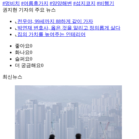
#멍비치
#여름휴가지
#양양해변
#섭지코지
#비행기
권지현 기자의 주요 뉴스
⌞
전우야, 99세까지 88하게 같이 가자
⌞
박연재 변호사, 옳은 것을 알리고 정의롭게 살다
⌞
집의 가치를 높여주는 인테리어
좋아요
0
화나요
0
슬퍼요
0
더 궁금해요
0
최신뉴스