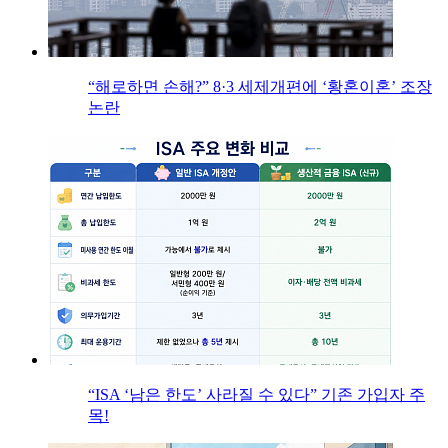
“해로하면 손해?” 8·3 세제개편에 ‘황혼이혼’ 조장
논란
“ISA ‘남은 한도’ 사라질 수 있다” 기존 가입자 주
목!