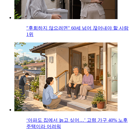
"후회하지 않으려면" 60세 넘어 끊어내야 할 사람
1위
‘아파도 집에서 늙고 싶어…’ 고령 가구 40% 노후
주택이라 어려워