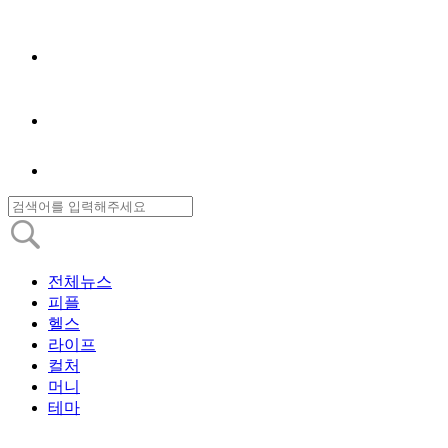
전체뉴스
피플
헬스
라이프
컬처
머니
테마