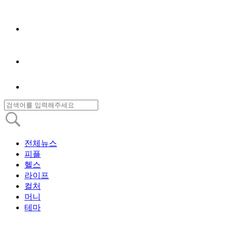
전체뉴스
피플
헬스
라이프
컬처
머니
테마