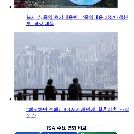
복지부, 폭염 초기대응반→‘폭염대응 비상대책본
부’ 격상 대응
“해로하면 손해?” 8·3 세제개편에 ‘황혼이혼’ 조장
논란