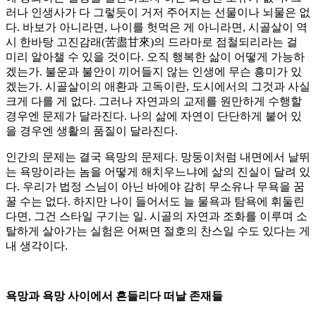
러나 인생사가 다 그렇듯이 거저 주어지는 선물이나 뇌물은 없
다. 바보가 아니라면, 나이를 헛먹은 게 아니라면, 시골살이 역
시 한바탕 고진감래(苦盡甘來)의 드라마로 점철되리라는 걸
미리 알아챌 수 있을 것이다. 오직 행복한 삶이 어떻게 가능하
겠는가. 불운과 불안이 끼어들지 않는 인생에 무슨 흥미가 있
겠는가. 시골살이의 애환과 고독이란, 도시에서의 그것과 사실
크게 다를 게 없다. 그러나 자연과의 교제를 원만하게 수행할
경우엔 문제가 달라진다. 나의 삶에 자연이 단단하게 붙어 있
을 경우엔 생활의 품질이 달라진다.
인간의 문제는 결국 욕망의 문제다. 망둥이처럼 내면에서 날뛰
는 욕망이라는 놈을 어떻게 해치우느냐에 삶의 진실이 달려 있
다. 우리가 법정 스님이 아닌 바에야 감히 무소유나 무욕을 꿈
꿀 수는 없다. 하지만 나이 들어서도 늘 물욕과 탐욕에 휘둘린
다면, 그건 스타일 구기는 일. 시골의 자연과 조화를 이루며 소
탈하게 살아가는 실험은 어쩌면 절호의 찬스일 수도 있다는 게
내 생각이다.
욕망과 욕망 사이에서 흔들리다 떠날 존재들