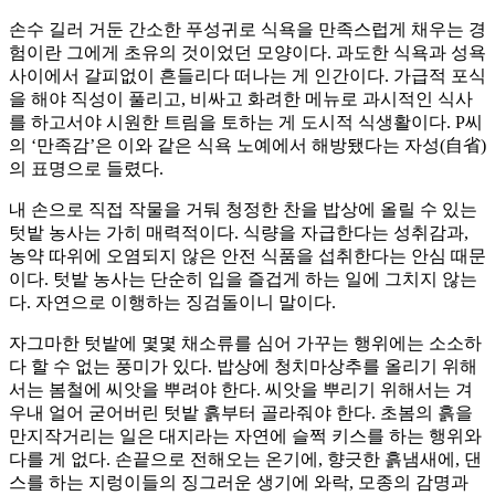
손수 길러 거둔 간소한 푸성귀로 식욕을 만족스럽게 채우는 경
험이란 그에게 초유의 것이었던 모양이다. 과도한 식욕과 성욕
사이에서 갈피없이 흔들리다 떠나는 게 인간이다. 가급적 포식
을 해야 직성이 풀리고, 비싸고 화려한 메뉴로 과시적인 식사
를 하고서야 시원한 트림을 토하는 게 도시적 식생활이다. P씨
의 ‘만족감’은 이와 같은 식욕 노예에서 해방됐다는 자성(自省)
의 표명으로 들렸다.
내 손으로 직접 작물을 거둬 청정한 찬을 밥상에 올릴 수 있는
텃밭 농사는 가히 매력적이다. 식량을 자급한다는 성취감과,
농약 따위에 오염되지 않은 안전 식품을 섭취한다는 안심 때문
이다. 텃밭 농사는 단순히 입을 즐겁게 하는 일에 그치지 않는
다. 자연으로 이행하는 징검돌이니 말이다.
자그마한 텃밭에 몇몇 채소류를 심어 가꾸는 행위에는 소소하
다 할 수 없는 풍미가 있다. 밥상에 청치마상추를 올리기 위해
서는 봄철에 씨앗을 뿌려야 한다. 씨앗을 뿌리기 위해서는 겨
우내 얼어 굳어버린 텃밭 흙부터 골라줘야 한다. 초봄의 흙을
만지작거리는 일은 대지라는 자연에 슬쩍 키스를 하는 행위와
다를 게 없다. 손끝으로 전해오는 온기에, 향긋한 흙냄새에, 댄
스를 하는 지렁이들의 징그러운 생기에 와락, 모종의 감명과