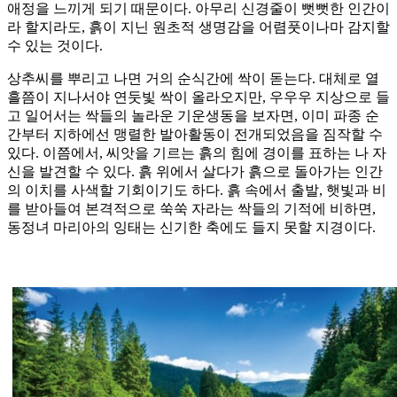
애정을 느끼게 되기 때문이다. 아무리 신경줄이 뻣뻣한 인간이
라 할지라도, 흙이 지닌 원초적 생명감을 어렴풋이나마 감지할
수 있는 것이다.
상추씨를 뿌리고 나면 거의 순식간에 싹이 돋는다. 대체로 열
흘쯤이 지나서야 연둣빛 싹이 올라오지만, 우우우 지상으로 들
고 일어서는 싹들의 놀라운 기운생동을 보자면, 이미 파종 순
간부터 지하에선 맹렬한 발아활동이 전개되었음을 짐작할 수
있다. 이쯤에서, 씨앗을 기르는 흙의 힘에 경이를 표하는 나 자
신을 발견할 수 있다. 흙 위에서 살다가 흙으로 돌아가는 인간
의 이치를 사색할 기회이기도 하다. 흙 속에서 출발, 햇빛과 비
를 받아들여 본격적으로 쑥쑥 자라는 싹들의 기적에 비하면,
동정녀 마리아의 잉태는 신기한 축에도 들지 못할 지경이다.