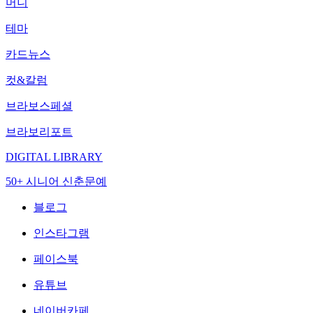
머니
테마
카드뉴스
컷&칼럼
브라보스페셜
브라보리포트
DIGITAL LIBRARY
50+ 시니어 신춘문예
블로그
인스타그램
페이스북
유튜브
네이버카페