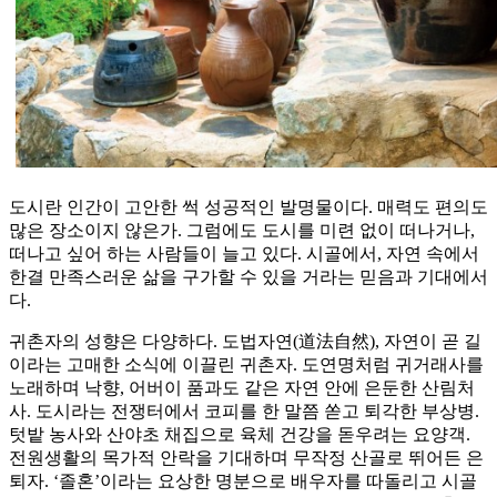
도시란 인간이 고안한 썩 성공적인 발명물이다. 매력도 편의도
많은 장소이지 않은가. 그럼에도 도시를 미련 없이 떠나거나,
떠나고 싶어 하는 사람들이 늘고 있다. 시골에서, 자연 속에서
한결 만족스러운 삶을 구가할 수 있을 거라는 믿음과 기대에서
다.
귀촌자의 성향은 다양하다. 도법자연(道法自然), 자연이 곧 길
이라는 고매한 소식에 이끌린 귀촌자. 도연명처럼 귀거래사를
노래하며 낙향, 어버이 품과도 같은 자연 안에 은둔한 산림처
사. 도시라는 전쟁터에서 코피를 한 말쯤 쏟고 퇴각한 부상병.
텃밭 농사와 산야초 채집으로 육체 건강을 돋우려는 요양객.
전원생활의 목가적 안락을 기대하며 무작정 산골로 뛰어든 은
퇴자. ‘졸혼’이라는 요상한 명분으로 배우자를 따돌리고 시골