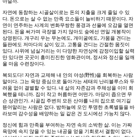
아닐까.
자연에 동참하는 시골살이로는 돈의 지출을 크게 줄일 수 있
다. 돈으로는 살 수 없는 만족 요소들이 늘비하기 때문이다. 자
연이 연주하는 사계의 변화무쌍한 풍경과 선율에 오감을 열면
된다. 돈을 써가며 극장엘 가지 않아도 숲에선 연일 개봉작이
상영된다. 개구리 우는 무논에도, 개미굴에도, 가뭄을 견디는
들판에도 저마다의 삶이 있고, 고통을 견디는 간절한 몸짓이
있다. 사위에 넘실거리는 이 다양한 자연상에 감정이입할 실력
만 있다면 곳곳이 흥미진진한 영화관이며, 정서와 정신을 일깨
울 마음 수련장이다.
복되도다! 자연과 교제해 내 안의 야성(野性)을 회복하는 사람
말이다. 그는 욕망 중심으로 돌아가는 세태의 난리블루스와 두
려움 없이 결별할 수 있다. 내 삶의 자존감과 주체성을 이미 회
복했을 테니까. 집이 작고 허름하면 어떤가. 마당이 좁으면 무
슨 상관인가. 시골집 주변의 모든 산야를 나의 집으로 여기길
뜯어말리는 사람은 없다. 밤하늘에 모인 투명한 초록별들을 바
라보며 감수성을 배양하는 일 같은 건 도시에선 가능치 않다.
정신에 힘과 만족을 부여하는 자연 속의 소박한 삶. 이는 가짜
욕망에 속지 않을 수 있는 내공을 얻을 기회로서 결함이 없다.