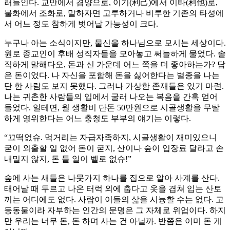
러들인다. 교만에서 겸양으로, 이기(利己)에서 이타(利他)로,
불화에서 조화로, 말하자면 고루하거나 비루한 기존의 타성에
서 어느 정도 참하게 벗어날 가능성이 크다.
누구나 아는 소식이지만, 물신을 하나님으로 모시는 세상이다.
원로 종교인이 후배 성직자들을 모아놓고 써늘하게 물었다. 솔
직하게 말해다오, 돈과 신 가운데 어느 쪽을 더 좋아하는가? 답
은 돈이었다. 나 자신을 포함해 돈을 싫어한다는 별종을 나는
단 한 사람도 보지 못했다. 그러나 가상한 존재들은 있기 마련.
나는 귀촌한 사람들의 입에서 굴러 나오는 복음을 간혹 얻어
들었다. 일테면, 월 생활비 단돈 50만원으로 시골생활을 무탈
하게 영위한다는 어느 충청도 부부의 얘기는 이렇다.
“끄떡없슈. 먹거리는 자급자족하지, 시골생활이 재미있으니
굳이 외출할 일 없어 돈이 굳지, 산이나 숲이 입장료 달라고 손
내밀지 않지, 돈 들 일이 벨로 없슈!”
숲에 사는 새들은 나뭇가지 하나를 집으로 알아 사계를 산다.
태어날 때 두르고 나온 터럭 외에 춥다고 옷을 겹쳐 입는 산토
끼는 어디에도 없다. 사람이 이들의 삶을 시늉할 수는 없다. 고
등동물이라 자부하는 인간의 문명은 그 자체로 위업이다. 하지
만 우리는 너무 돈, 돈 하며 사는 건 아닐까. 반쯤은 이미 돈 게