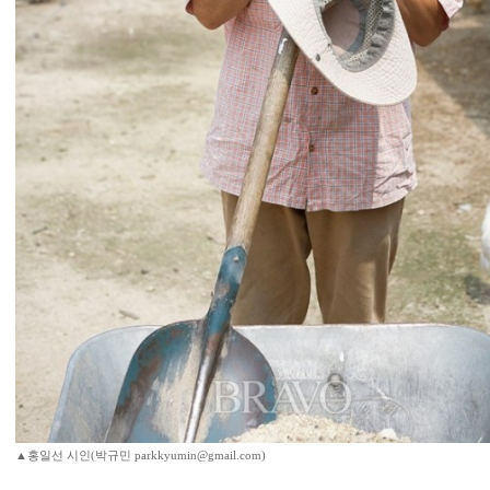
▲홍일선 시인(박규민 parkkyumin@gmail.com)