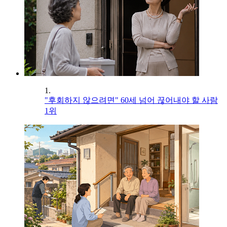
1.
"후회하지 않으려면" 60세 넘어 끊어내야 할 사람
1위