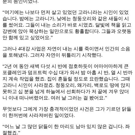
분의 원인이었다.
“여기에는 나보다 먼저 살고 있었던 고라니라는 시인이 있었
습니다. 밤에는 고라니가, 낮에는 청둥오리와 같은 새들이 시
를 썼어요. 그들이 내는 소리가 바로 시였죠. 달빛에 책을 읽고
강변에 앉아 묵상하는 일만으로도 황홀합디다. 그들과 오랫동
안 함께 있고 싶었어요.”
그러나 4대강 사업은 자연이 내는 시를 죽이면서 인간의 소음
을 토해냈다. 그러자 자연이 뒤틀리기 시작했다.
“2년 여 동안 새벽 다섯 시 반에 점호하듯이 어마어마하게 큰
포클레인과 덤프트럭 수십 대가 와서 밤 아홉 시 반, 열 시 반까
지 계속 작업을 했죠. 집이 흔들릴 정도로 요란했습니다. 그때
고라니 시인이 사라졌죠. 청둥오리, 왜가리, 백로도 땅에 앉지
못하고 십 분을 넘게 하늘에서 선회하다가 저 끝에 겨우 앉더
니 이내 떠나버렸어요. 여러 날 그러는 걸 봤어요.”
무엇보다 그에게 가장 충격적이었던 사건은 그가 기르던 닭들
이 한꺼번에 사라져버린 일이었다.
“어느 날 그 많던 닭들이 한 마리도 남아 있지 않은 겁니다. 좌
절했죠.”