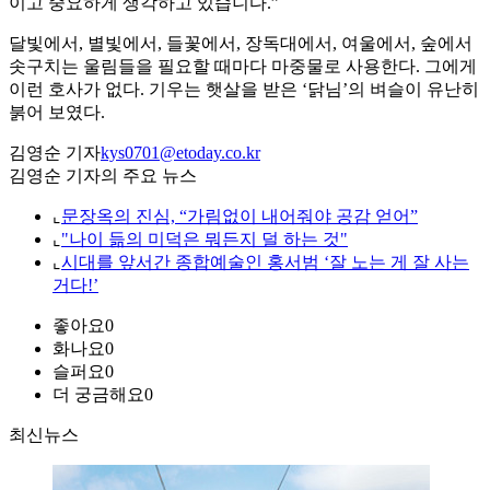
이고 중요하게 생각하고 있습니다.”
달빛에서, 별빛에서, 들꽃에서, 장독대에서, 여울에서, 숲에서
솟구치는 울림들을 필요할 때마다 마중물로 사용한다. 그에게
이런 호사가 없다. 기우는 햇살을 받은 ‘닭님’의 벼슬이 유난히
붉어 보였다.
김영순 기자
kys0701@etoday.co.kr
김영순 기자의 주요 뉴스
⌞
문장옥의 진심, “가림없이 내어줘야 공감 얻어”
⌞
"나이 듦의 미덕은 뭐든지 덜 하는 것"
⌞
시대를 앞서간 종합예술인 홍서범 ‘잘 노는 게 잘 사는
거다!’
좋아요
0
화나요
0
슬퍼요
0
더 궁금해요
0
최신뉴스