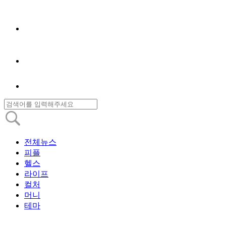
전체뉴스
피플
헬스
라이프
컬처
머니
테마