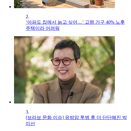
2.
‘아파도 집에서 늙고 싶어…’ 고령 가구 40% 노후
주택이라 어려워
3.
[브라보 문화 이슈] 유방암 투병 후 더 단단해진 박
미선