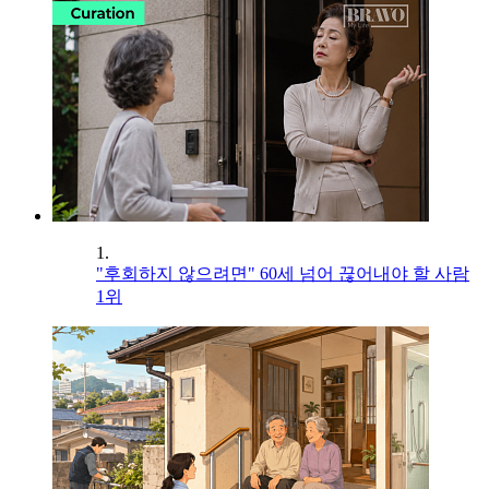
1.
"후회하지 않으려면" 60세 넘어 끊어내야 할 사람
1위