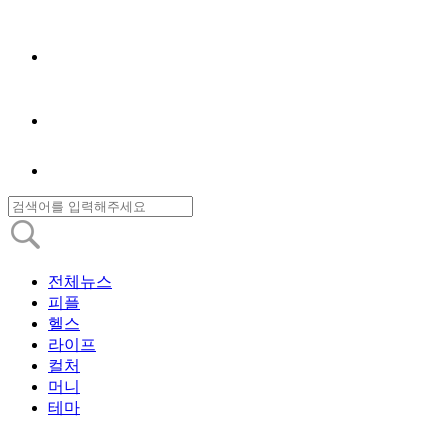
전체뉴스
피플
헬스
라이프
컬처
머니
테마