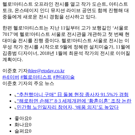
헬로!아티스트 오프라인 전시를 열고 작가 도슨트, 아티스트
토크, 온스테이지 인디 뮤지션 라이브 공연도 함께 진행해 대
중들에게 새로운 전시 경험을 선사하고 있다.
한편 헬로!아티스트는 지난 11일부터 고가 보행길인 ‘서울로
7017’에 헬로!아티스트 서울로 전시관을 개관하고 첫 번째 현
대미술 전시를 진행 중이다. 헬로!아티스트 서울로 전시는 이
우성 작가 전시를 시작으로 9월에 정혜련 설치미술가, 11월에
김종범 디자이너, 2018년 1월에 최윤석 작가의 전시로 이어질
계획이다.
이준호 기자
jhlee@etoday.co.kr
#네이버
#헬로아티스트
#현대미술
이준호 기자의 주요 뉴스
⌞
“추천했더니 구매” 日 돌봄 현장 종사자 91.5%가 경험
⌞
“해로하면 손해?” 8·3 세제개편에 ‘황혼이혼’ 조장 논란
⌞
민간형 노인일자리 참여자, ‘배움 의지’도 높았다
좋아요
0
화나요
0
슬퍼요
0