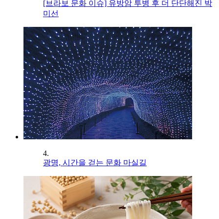
[브라보 문화 이슈] 유방암 투병 후 더 단단해진 박
미선
4.
광명, 시간을 걷는 문화 마실길