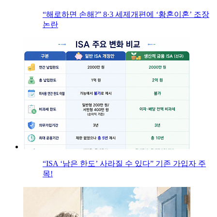
“해로하면 손해?” 8·3 세제개편에 ‘황혼이혼’ 조장
논란
“ISA ‘남은 한도’ 사라질 수 있다” 기존 가입자 주
목!