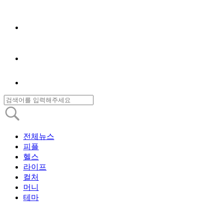
전체뉴스
피플
헬스
라이프
컬처
머니
테마