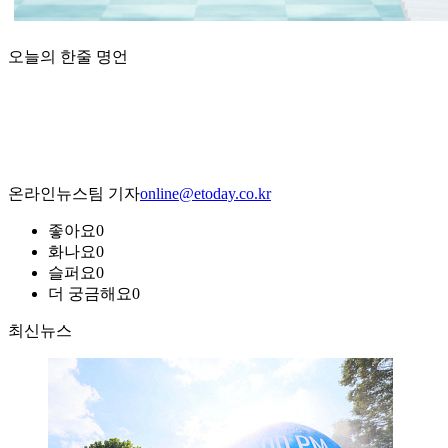
오늘의 한줄 명언
온라인뉴스팀 기자
online@etoday.co.kr
좋아요
0
화나요
0
슬퍼요
0
더 궁금해요
0
최신뉴스