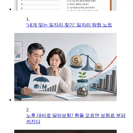
1.
‘내게 맞는 일자리 찾기’ 일자리 탐험 노트
2.
노후 대비로 달러보험? 환율 오르면 보험료 부담
커진다