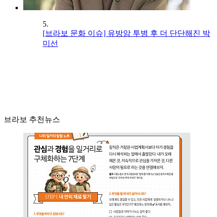
5.
[브라보 문화 이슈] 유방암 투병 후 더 단단해진 박
미선
브라보 추천뉴스