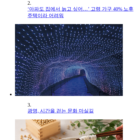
2.
‘아파도 집에서 늙고 싶어…’ 고령 가구 40% 노후
주택이라 어려워
3.
광명, 시간을 걷는 문화 마실길