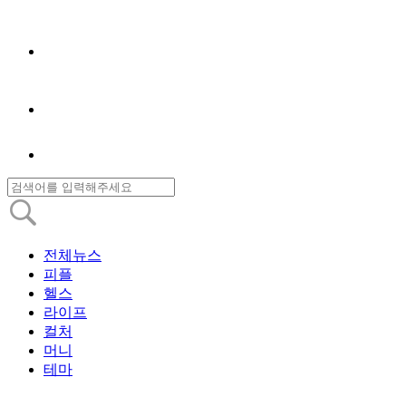
전체뉴스
피플
헬스
라이프
컬처
머니
테마