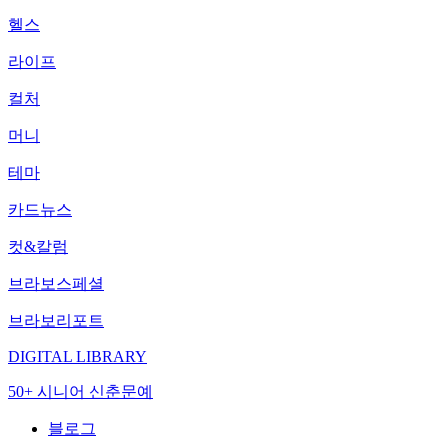
헬스
라이프
컬처
머니
테마
카드뉴스
컷&칼럼
브라보스페셜
브라보리포트
DIGITAL LIBRARY
50+ 시니어 신춘문예
블로그