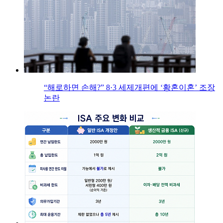
“해로하면 손해?” 8·3 세제개편에 ‘황혼이혼’ 조장
논란