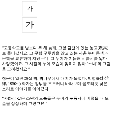
“고등학교를 남보다 두 해 늦게, 고향 김천에 있는 농고(農高)
로 들어갔지요. 그 무렵 구루병을 앓고 있는 사촌 누이동생과
문학을 교류하며 지냈는데, 그 누이가 이듬해 시름시름 앓다
사망했어요. 그 시절의 누이 모습이 잊히지 않아 ‘소녀’의 그림
을 그려왔지요.”
창문이 열린 화실 밖, 밤나무에서 매미가 울었다. 박항률(朴沆
律, 1950~ ) 화가는 창밖을 우두커니 바라보며 읊조리듯 낮은
소리로 이야기를 이어갔다.
“자화상 같은 소년의 모습들은 누이의 눈동자에 비쳤을 내 모
습을 상상하며 그렸고요.”