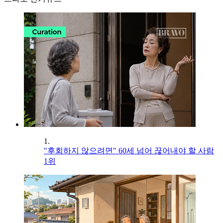
1.
"후회하지 않으려면" 60세 넘어 끊어내야 할 사람
1위