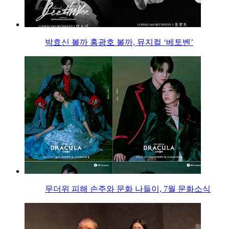
박효신 볼까 홍광호 볼까, 뮤지컬 ‘베토벤’
무더위 피해 손주와 문화 나들이, 7월 문화소식