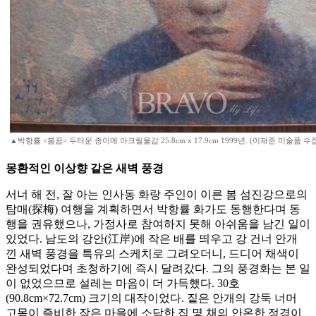
▲박항률 <봄꿈> 두터운 종이에 아크릴물감 25.8cm x 17.9cm 1999년. (이재준 미술품 수
몽환적인 이상향 같은 새벽 풍경
서너 해 전, 잘 아는 인사동 화랑 주인이 이른 봄 섬진강으로의
탐매(探梅) 여행을 계획하면서 박항률 화가도 동행한다며 동
행을 권유했으나, 가정사로 참여하지 못해 아쉬움을 남긴 일이
있었다. 남도의 강안(江岸)에 작은 배를 띄우고 강 건너 안개
낀 새벽 풍경을 특유의 스케치로 그려오더니, 드디어 채색이
완성되었다며 초청하기에 즉시 달려갔다. 그의 풍경화는 본 일
이 없었으므로 설레는 마음이 더 가득했다. 30호
(90.8cm×72.7cm) 크기의 대작이었다. 짙은 안개의 강둑 너머
고목이 즐비한 작은 마을에 소담한 집 몇 채의 안온한 정경이