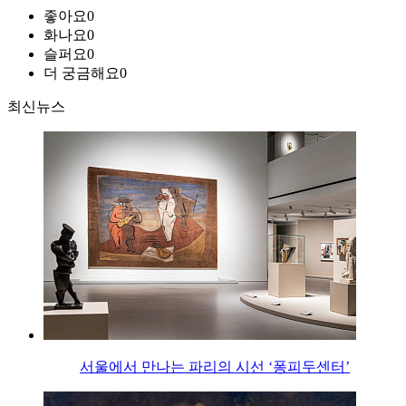
좋아요
0
화나요
0
슬퍼요
0
더 궁금해요
0
최신뉴스
서울에서 만나는 파리의 시선 ‘퐁피두센터’