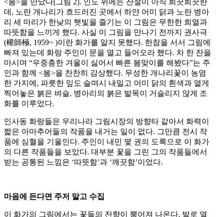
<봄>을 만났다[그림 2]. 인도 위에는 잔설이 아직 희끗희끗한
데, 노란 개나리가 흐드러진 곳에서 하얀 어미 닭과 노란 병아
리 세 마리가 한낮의 햇빛을 즐기는 이 그림은 무한한 희열과
따뜻함을 느끼게 했다. 사실 이 그림을 만나기 전까지 권사극
(權師極, 1959~ )이란 화가를 알지 못했다. 한참을 서서 그림에
빠져 있는데 화랑 주인이 문을 열고 들어오라 했다. 차 한 잔을
마시며 “우중충한 겨울이 싫어서 빠른 봄맞이를 해봤다”는 주
인과 함께 <봄>을 찬찬히 감상했다. 무성한 개나리꽃이 농염
한 가지에, 파릇한 잎도 슬며시 내밀고 어미 닭의 흰색과 옅게
찍어놓은 붉은 벼슬, 병아리의 붉은 발목이 거슬리지 않게 조
화를 이루었다.
인사동 화랑들은 우리나라 그림시장의 방향타 같아서 화력이
짧은 아마추어들의 작품을 내거는 일이 없다. 그만큼 전시 작
품에 심혈을 기울인다. 주인이 내민 몇 권의 도록으로 이 화가
의 다른 작품들을 보았다. 대부분 꽃을 그린 그의 작품들에서
받는 공통된 느낌은 ‘따뜻함’과 ‘깨끗함’이었다.
마음에 든다면 주저 말고 수집
이 화가의 그림에서는 꽃들의 잔향이 뿜어져 나온다. 발로 열