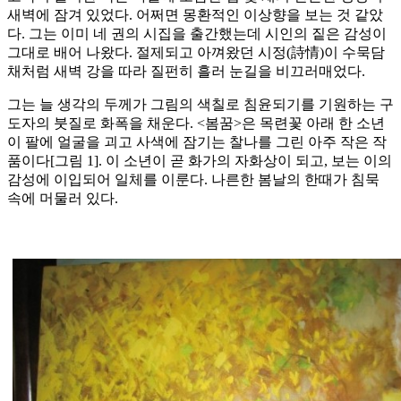
새벽에 잠겨 있었다. 어쩌면 몽환적인 이상향을 보는 것 같았
다. 그는 이미 네 권의 시집을 출간했는데 시인의 짙은 감성이
그대로 배어 나왔다. 절제되고 아껴왔던 시정(詩情)이 수묵담
채처럼 새벽 강을 따라 질펀히 흘러 눈길을 비끄러매었다.
그는 늘 생각의 두께가 그림의 색칠로 침윤되기를 기원하는 구
도자의 붓질로 화폭을 채운다. <봄꿈>은 목련꽃 아래 한 소년
이 팔에 얼굴을 괴고 사색에 잠기는 찰나를 그린 아주 작은 작
품이다[그림 1]. 이 소년이 곧 화가의 자화상이 되고, 보는 이의
감성에 이입되어 일체를 이룬다. 나른한 봄날의 한때가 침묵
속에 머물러 있다.