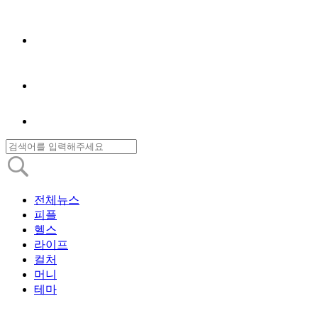
전체뉴스
피플
헬스
라이프
컬처
머니
테마