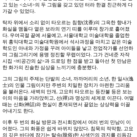
고 있는 <소녀>의 두 그림을 갖고 있던 터라 한결 친근하게 다
가갈 수 있었다.
탁자 위에서 소리 없이 타오르는 침향(沈香)의 그윽한 향내가
화실을 맴돌다 옅은 보라의 연기 띠를 이루며 창가로 흩어졌
다. 우여곡절 끝에 서울예고, 서울대학교 미술대학을 졸업한
뒤 홍익대학교 미술대학원에서 석사과정을 마치고 같은 미술
학도인 아내와 가정을 꾸려 아이들을 낳고 전업작가를 선언하
며 그림그리기에 용맹 정진할 무렵이었다. 그가 건네준 자작
시집 <비공간의 삶>과 드로잉 한 점을 받고 돌아선 첫 만남은
한 화가의 진솔한 심상을 느끼기에 충분했다.
그의 그림의 주제는 단발의 소녀, 까까머리의 소년, 한 일사(逸
士)의 인물 그림이지만 주변의 치밀한 장치가 아련한 그리움
을 불러온다. 새벽의 안개, 고요히 타오르는 등잔불 등은 보는
이의 마음을 가라앉히고, 선(禪)과 명상의 세계로 이끈다. 어떨
때는 신화(神話)와 현실이 혼재되면서 끝없는 상상력을 이끌
어내기도 한다.
이후 두 번의 화실 방문과 전시회장에서 여러 번의 만남이 이
어졌다. 그의 화풍은 쉽게 바뀌지 않았다. 침묵의 적막함, 고요
의 깊은 바다에 잠기는 탈속(脫俗)한 사색인의 경지를 리듬감