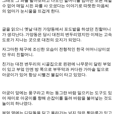
그래도 그 파를 팔아보려고 나오신 할머니를 엄마는 모른 체할
수 없어 매일 시든 파를 사 오셨다는 이야기로 따뜻한 마음씨
의 엄마가 눈시울을 뜨겁게 한다.
글을 읽으니 옛날 대전 가양동에서 포도밭을 하셨던 친할머니
가 생각난다. 가양동은 당시 대전의 변두리였지만 이제는 고속
도로가 지나는 곳으로 대전의 요지가 되었다.
자그마한 체구에 조신한 모습이 전형적인 한국 어머니상이셨
던 우리 친할머니.
친가는 대전 변두리의 시골집으로 왼편에 나무문이 달린 부엌
이 있고 부엌 안엔 방 쪽으로 부뚜막과 커다란 가마솥 밑으로
아궁이가 있어 항상 시뻘건 불길이 타고 있었다.
아궁이 앞에는 풍구라고 하는 동그란 바람 일으키는 도구도 있
어 재미로 아궁이를 향해 손잡이를 돌려 바람을 불어넣는 것도
놀이의 하나였다.
부엌 옆에는 디딤돌을 딛고 올라가는 넓지 않은 툇마루가 있고