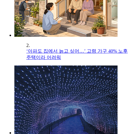
2.
‘아파도 집에서 늙고 싶어…’ 고령 가구 40% 노후
주택이라 어려워