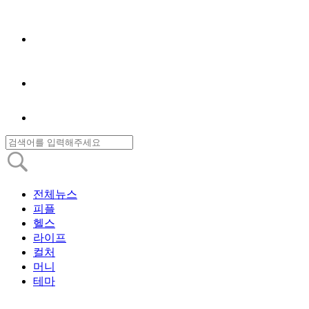
전체뉴스
피플
헬스
라이프
컬처
머니
테마