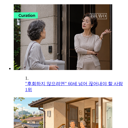
1.
"후회하지 않으려면" 60세 넘어 끊어내야 할 사람
1위