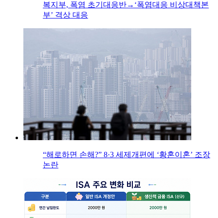
복지부, 폭염 초기대응반→‘폭염대응 비상대책본
부’ 격상 대응
“해로하면 손해?” 8·3 세제개편에 ‘황혼이혼’ 조장
논란