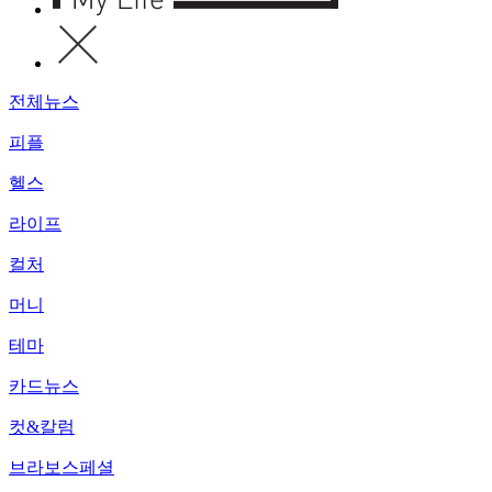
전체뉴스
피플
헬스
라이프
컬처
머니
테마
카드뉴스
컷&칼럼
브라보스페셜