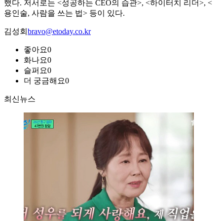
했다. 저서로는 <성공하는 CEO의 습관>, <하이터치 리더>, <
용인술, 사람을 쓰는 법> 등이 있다.
김성회
bravo@etoday.co.kr
좋아요
0
화나요
0
슬퍼요
0
더 궁금해요
0
최신뉴스