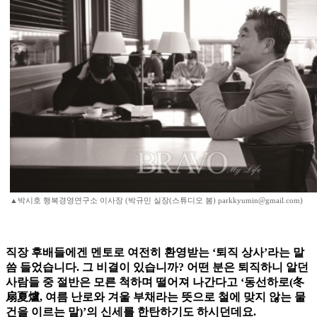
▲박시호 행복경영연구소 이사장 (박규민 실장(스튜디오 봄) parkkyumin@gmail.com)
직장 후배들에겐 멘토로 여전히 환영받는 ‘퇴직 상사’라는 말
씀 들었습니다. 그 비결이 있습니까? 어떤 분은 퇴직하니 알던
사람들 중 절반은 모른 척하며 떨어져 나간다고 ‘동선하로(冬
扇夏爐, 여름 난로와 겨울 부채라는 뜻으로 철에 맞지 않는 물
건을 이르는 말)’의 신세를 한탄하기도 하시던데요.