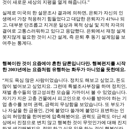
것이 새로운 세상의 지평을 열게 해줍니다.”
실제로 미국의 한 설문조사 결과에 의하면, 은퇴가 자신의 인
생에서 가장 적응하기 힘들었다고 대답한 은퇴자가 41%나 되
고, 대부분 단조롭고 지겨운 일상과 목적 상실 및 지적 자극의
결여로 고통스러워하고 있다고 응답했다. 은퇴에서 재정 설계
못지않게 필요한 것이 시간 설계, 즉 은퇴 후 동기 설계임을 보
여주는 통계다.
행복이란 것이 요즘에야 흔한 담론입니다만. 행복편지를 시작
한 2003년에는 요즘처럼 유행하는 화두가 아니었을 듯한데요.
“저도 욕심 많은 사람이었습니다. 정치도 해보고 싶었고, 돈도
많이 벌어보고 싶었지요. 그런데 특별조사부장을 하며 정치인,
재벌 총수들의 영고성쇠한 모습을 가까이서 볼 수 있었습니다.
자기가 지은 고충 건물에서 피고인으로 수사를 받아야 하는 기
업 총수를 보며 권력, 금력의 무상함을 보았습니다. 또 부도가
나 자살을 한 금융인, 간에 붙었다 쓸개에 붙었다 표변하는 인
심의 허망함을 한꺼번에 압축해봤어요. 권력도 금력도 아닌 세
상에서 진정으로 변치 않고 행복한 것이 무엇인가에 대해 진지
하게 생각해봤지요. 정말 하고 싶은 일을 하는 것이 행복이라