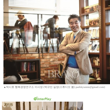
▲박시호 행복경영연구소 이사장 (박규민 실장(스튜디오 봄) parkkyumin@gmail.com)