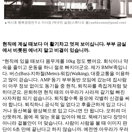
▲박시호 행복경영연구소 이사장 (박규민 실장(스튜디오 봄) parkkyumin@gmail.com)
현직에 계실 때보다 더 활기차고 멋져 보이십니다. 부부 금실
에서 비롯된 에너지 말고 비결이 있습니까.
“현직에 있을 때보다 몸무게를 10kg 정도 뺐어요. 회식이나 약
속을 줄이고 운동을 하니 절로 빠지더군요. 제가 BMW족입니
다. 버스(Bus)-지하철(Metro)-워킹(Walking), 대중교통을 이용하
고 많이 걷습니다. AMP 동기 부부동반 모임에 갔는데 집사람
이 아무 정보 없이도 동기들 중 현직, 퇴직파를 족집게처럼 맞
히더군요. 은퇴하면 현직 때의 아우라가 사라져 갈기털 빠진
사자처럼 되기 쉽습니다. 퇴직할수록 용모에 각별히 신경을 써
야 합니다. 퇴직하니 공식적 일 없다고 후줄근하게 입고 다니
거나 등산복을 평상복으로 입고 다니면 안 됩니다. 오히려 더
산뜻하게, 몸에 꼭 맞는 옷을 입어야 해요. 뚝배기보다 장맛이
아니라 겉볼안이 더 맞습니다. 사람이 사람을 볼 때 이미지 판
단이 6초 만에 끝난다고 하지 않습니까. 예전엔 아우라가 우러