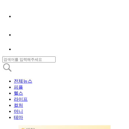
전체뉴스
피플
헬스
라이프
컬처
머니
테마