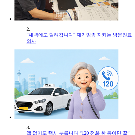
2.
“새벽에도 달려갑니다” 재가임종 지키는 방문진료
의사
3.
앱 없이도 택시 부릅니다 “120 전화 한 통이면 끝”