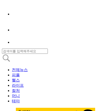
전체뉴스
피플
헬스
라이프
컬처
머니
테마