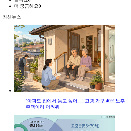
더 궁금해요
0
최신뉴스
‘아파도 집에서 늙고 싶어…’ 고령 가구 40% 노후
주택이라 어려워