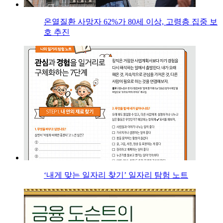
온열질환 사망자 62%가 80세 이상, 고령층 집중 보
호 추진
‘내게 맞는 일자리 찾기’ 일자리 탐험 노트