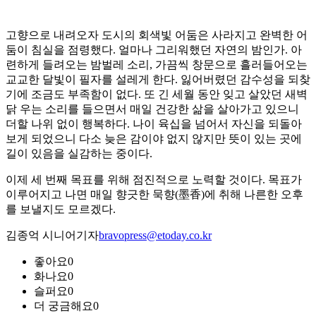
고향으로 내려오자 도시의 회색빛 어둠은 사라지고 완벽한 어
둠이 침실을 점령했다. 얼마나 그리워했던 자연의 밤인가. 아
련하게 들려오는 밤벌레 소리, 가끔씩 창문으로 흘러들어오는
교교한 달빛이 필자를 설레게 한다. 잃어버렸던 감수성을 되찾
기에 조금도 부족함이 없다. 또 긴 세월 동안 잊고 살았던 새벽
닭 우는 소리를 들으면서 매일 건강한 삶을 살아가고 있으니
더할 나위 없이 행복하다. 나이 육십을 넘어서 자신을 되돌아
보게 되었으니 다소 늦은 감이야 없지 않지만 뜻이 있는 곳에
길이 있음을 실감하는 중이다.
이제 세 번째 목표를 위해 점진적으로 노력할 것이다. 목표가
이루어지고 나면 매일 향긋한 묵향(墨香)에 취해 나른한 오후
를 보낼지도 모르겠다.
김종억 시니어기자
bravopress@etoday.co.kr
좋아요
0
화나요
0
슬퍼요
0
더 궁금해요
0