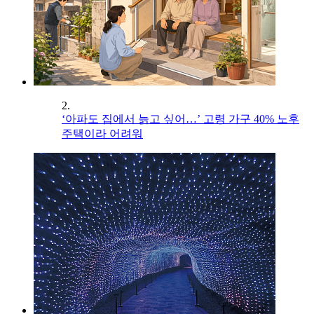
2.
‘아파도 집에서 늙고 싶어…’ 고령 가구 40% 노후
주택이라 어려워