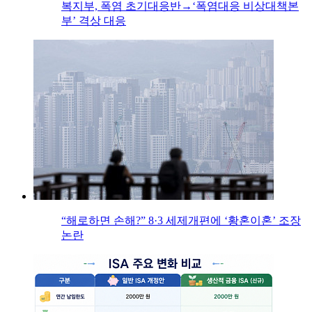
복지부, 폭염 초기대응반→‘폭염대응 비상대책본
부’ 격상 대응
“해로하면 손해?” 8·3 세제개편에 ‘황혼이혼’ 조장
논란