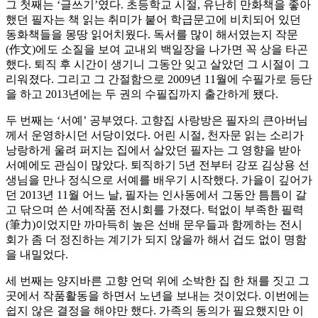
그 첫째는 ‘글쓰기’였다. 초등학교 시절, 유난히 만화책을 좋아
했던 필자는 책 읽는 취미가 붙어 학급문고에 비치되어 있던
동화책들을 몽땅 읽어치웠다. 독서를 많이 해서였는지 작문
(作文)에도 소질을 보여 교내외 백일장을 나가면 꼭 상을 타곤
했다. 퇴직 후 시간이 생기니 그동안 잊고 살았던 그 시절이 그
리워졌다. 그리고 그 간절함으로 2009년 11월에 수필가로 등단
을 하고 2013년에는 두 권의 수필집까지 출간하게 됐다.
두 번째는 ‘서예’ 공부였다. 고향집 사랑방은 필자의 큰아버님
께서 운영하시던 서당이었다. 어린 시절, 천자문 읽는 소리가
낭랑하게 울려 퍼지는 집에서 살았던 필자는 그 영향을 받아
서예에도 관심이 많았다. 퇴직하기 5년 전부터 강포 김상용 선
생님을 만나 정식으로 서예를 배우기 시작했다. 가을이 깊어가
던 2013년 11월 어느 날, 필자는 인사동에서 그동안 틈틈이 갈
고 닦으며 쓴 서예작품 전시회를 가졌다. 턱없이 부족한 필력
(筆力)이었지만 까마득히 높은 선배 문우들과 함께하는 전시
회가 좀 더 정진하는 계기가 되지 않을까 해서 겁도 없이 명함
을 내밀었다.
세 번째는 양지바른 고향 언덕 위에 소박한 집 한 채를 짓고 그
곳에서 작품활동을 하면서 노년을 보내는 것이었다. 이번에는
쉽지 않은 결정을 해야만 했다. 가족의 동의가 필요했지만 이