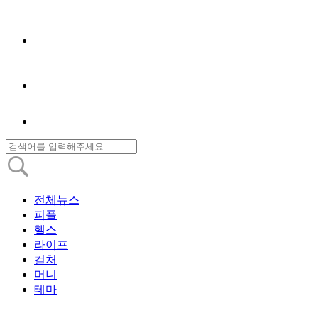
전체뉴스
피플
헬스
라이프
컬처
머니
테마