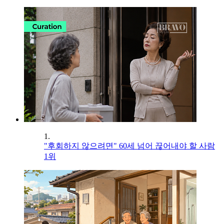
1.
"후회하지 않으려면" 60세 넘어 끊어내야 할 사람
1위