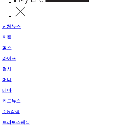
전체뉴스
피플
헬스
라이프
컬처
머니
테마
카드뉴스
컷&칼럼
브라보스페셜