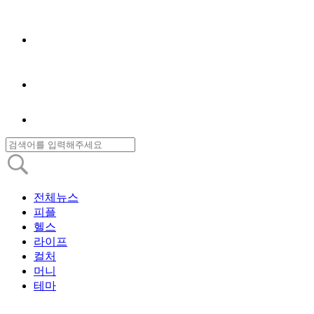
전체뉴스
피플
헬스
라이프
컬처
머니
테마