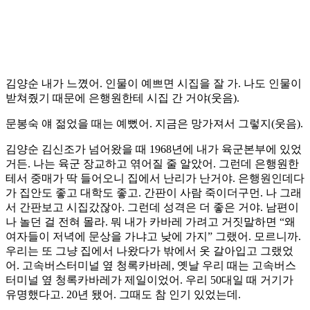
김양순 내가 느꼈어. 인물이 예쁘면 시집을 잘 가. 나도 인물이
받쳐줬기 때문에 은행원한테 시집 간 거야(웃음).
문봉숙 얘 젊었을 때는 예뻤어. 지금은 망가져서 그렇지(웃음).
김양순 김신조가 넘어왔을 때 1968년에 내가 육군본부에 있었
거든. 나는 육군 장교하고 엮어질 줄 알았어. 그런데 은행원한
테서 중매가 딱 들어오니 집에서 난리가 난거야. 은행원인데다
가 집안도 좋고 대학도 좋고. 간판이 사람 죽이더구먼. 나 그래
서 간판보고 시집갔잖아. 그런데 성격은 더 좋은 거야. 남편이
나 놀던 걸 전혀 몰라. 뭐 내가 카바레 가려고 거짓말하면 “왜
여자들이 저녁에 문상을 가냐고 낮에 가지” 그랬어. 모르니까.
우리는 또 그냥 집에서 나왔다가 밖에서 옷 갈아입고 그랬었
어. 고속버스터미널 옆 청록카바레, 옛날 우리 때는 고속버스
터미널 옆 청록카바레가 제일이었어. 우리 50대일 때 거기가
유명했다고. 20년 됐어. 그때도 참 인기 있었는데.