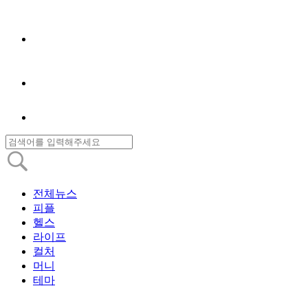
전체뉴스
피플
헬스
라이프
컬처
머니
테마