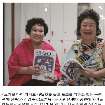
<브라보 마이 라이프> 9월호를 들고 포즈를 취하고 있는 문봉
숙씨(왼쪽)와 김양순씨(오른쪽). 두 사람은 40대 중반에 자녀들
초등학교 자모회 모임에서 처음 만났다. 서로 실향민 2세라는