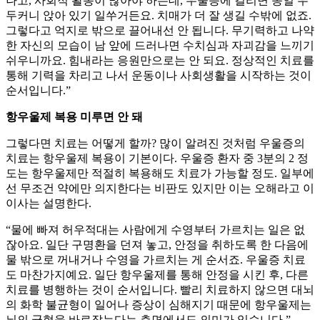
나고, 사회적 활동이 많아야 하는데, 우울증에 걸리면 종일 우
두커니 앉아 있기 일쑤거든요. 치매가 더 잘 생길 수밖에 없죠.
그렇다고 억지로 밖으로 끌어내선 안 됩니다. 무기력하고 나약
한 자신의 모습이 남 앞에 드러나면 수치심과 자괴감을 느끼기
쉬우니까요. 힘내라는 응원만으로는 안 되요. 정상적인 치료를
통해 기력을 차리고 나서 운동이나 사회생활을 시작하는 것이
순서입니다.”
항우울제 복용 미루면 안 돼
그렇다면 치료는 어떻게 할까? 많이 알려진 것처럼 우울증의
치료는 항우울제 복용이 기본이다. 우울증 환자 중 3분의 2 정
도는 항우울제만 적절히 복용해도 치료가 가능할 정도. 일부에
선 무조건 약에만 의지한다는 비판도 있지만 이는 오해라고 이
이사는 설명한다.
“물에 빠져 허우적대는 사람에게 수영부터 가르치는 일은 없
잖아요. 일단 구명환을 던져 놓고, 안정을 취하도록 한 다음에
물 밖으로 꺼내거나 수영을 가르치는 게 순서죠. 우울증 치료
도 마찬가지예요. 일단 항우울제를 통해 안정을 시킨 후, 다른
치료를 병행하는 것이 순서입니다. 빨리 치료하지 않으면 대뇌
의 화학 불균형이 일어나 증상이 심해지기 때문에 항우울제는
뇌의 균형을 바로잡는다는 측면에서도 의미가 있습니다.”