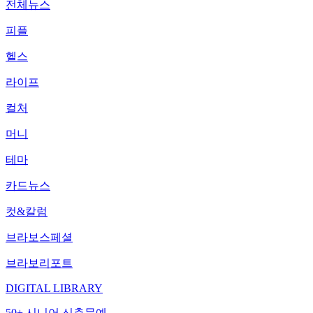
전체뉴스
피플
헬스
라이프
컬처
머니
테마
카드뉴스
컷&칼럼
브라보스페셜
브라보리포트
DIGITAL LIBRARY
50+ 시니어 신춘문예