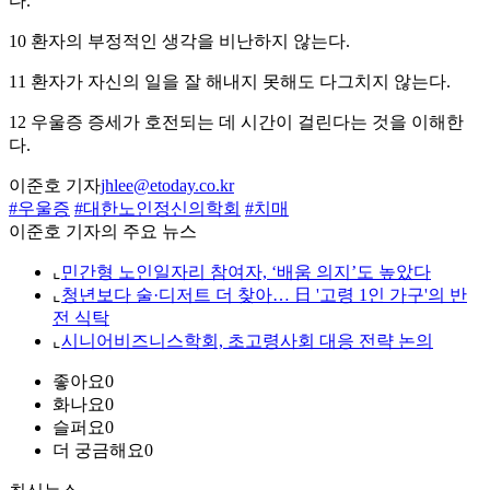
다.
10 환자의 부정적인 생각을 비난하지 않는다.
11 환자가 자신의 일을 잘 해내지 못해도 다그치지 않는다.
12 우울증 증세가 호전되는 데 시간이 걸린다는 것을 이해한
다.
이준호 기자
jhlee@etoday.co.kr
#우울증
#대한노인정신의학회
#치매
이준호 기자의 주요 뉴스
⌞
민간형 노인일자리 참여자, ‘배움 의지’도 높았다
⌞
청년보다 술·디저트 더 찾아… 日 '고령 1인 가구'의 반
전 식탁
⌞
시니어비즈니스학회, 초고령사회 대응 전략 논의
좋아요
0
화나요
0
슬퍼요
0
더 궁금해요
0