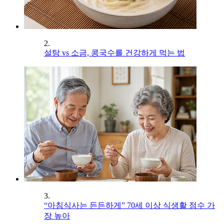
2.
설탕 vs 소금, 콩국수를 건강하게 먹는 법
3.
“아침식사는 든든하게” 70세 이상 식생활 점수 가
장 높아