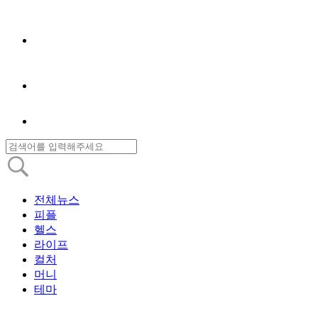
전체뉴스
피플
헬스
라이프
컬처
머니
테마