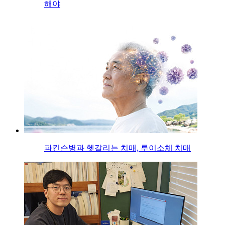
해야
파킨슨병과 헷갈리는 치매, 루이소체 치매