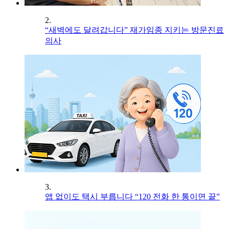
2.
“새벽에도 달려갑니다” 재가임종 지키는 방문진료
의사
3.
앱 없이도 택시 부릅니다 “120 전화 한 통이면 끝”