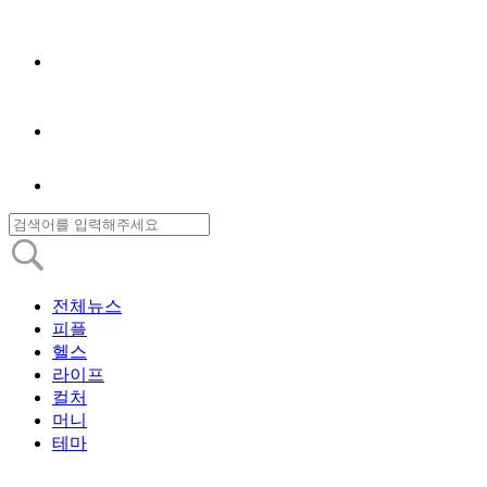
전체뉴스
피플
헬스
라이프
컬처
머니
테마