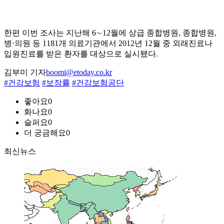
한편 이번 조사는 지난해 6∼12월에 상급 종합병원, 종합병원,
병·의원 등 1181개 의료기관에서 2012년 12월 중 외래진료나
입원진료를 받은 환자를 대상으로 실시됐다.
김부미 기자
boomi@etoday.co.kr
#건강보험
#보장률
#건강보험공단
좋아요
0
화나요
0
슬퍼요
0
더 궁금해요
0
최신뉴스