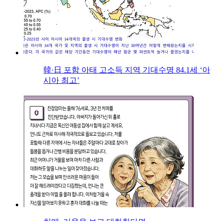
韓·日 포함 아태 고소득 지역 기대수명 84.1세 ‘아
시아 최고’