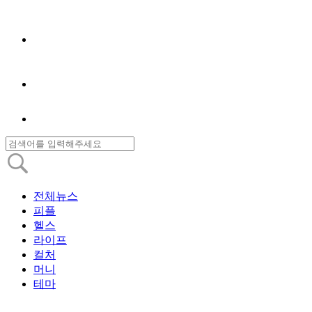
전체뉴스
피플
헬스
라이프
컬처
머니
테마