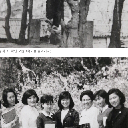
학교 1학년 모습. (육미승 동녀기자)