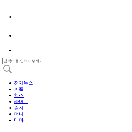
전체뉴스
피플
헬스
라이프
컬처
머니
테마