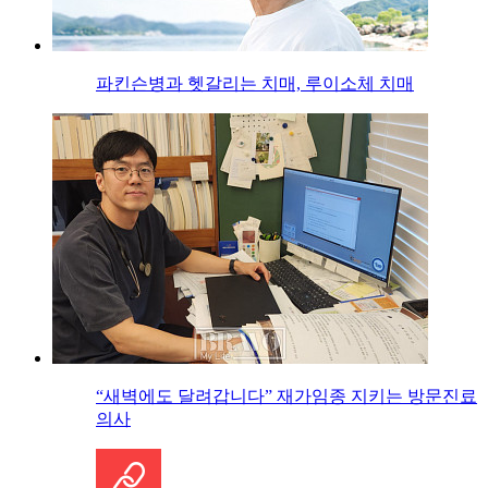
파킨슨병과 헷갈리는 치매, 루이소체 치매
“새벽에도 달려갑니다” 재가임종 지키는 방문진료
의사