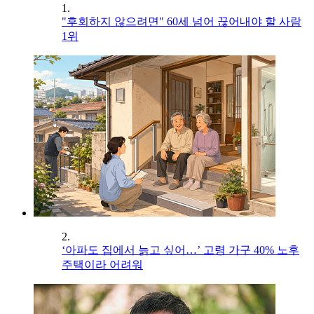
1.
"후회하지 않으려면" 60세 넘어 끊어내야 할 사람
1위
2.
‘아파도 집에서 늙고 싶어…’ 고령 가구 40% 노후
주택이라 어려워