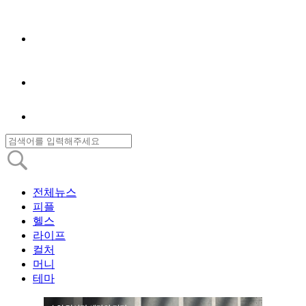
전체뉴스
피플
헬스
라이프
컬처
머니
테마