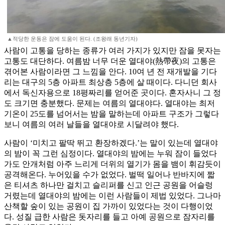
▲적당한 운동은 잠에 도움이 된다. (조왕래 동년기자)
사람이 고통을 당하는 종류가 여러 가지가 있지만 잠을 못자는
고통도 대단하다. 여름밤 너무 더운 열대야(熱帶夜)의 고통은
겪어본 사람이라면 그 느낌을 안다. 10여 년 전 재개발을 기다
리는 대구의 5층 아파트 최상층 5층에 살 때이다. 다니던 회사
에서 독신자용으로 18평짜리를 얻어준 곳이다. 혼자사니 그 정
도 크기면 충분했다. 문제는 여름의 열대야다. 열대야는 최저
기온이 25도를 넘어서는 밤을 말하는데 아파트 구조가 그렇다
보니 여름의 여러 날들을 열대야로 시달려야 했다.
사람이 ‘미치고 팔딱 뛰고 환장하겠다.’는 말이 있는데 열대야
의 밤이 꼭 그런 심정이다. 열대야의 밤에는 누워 잠이 들었다
가도 안개처럼 아주 느리게 더위의 열기가 몸을 뱀이 휘감듯이
공격해온다. 누어있을 수가 없었다. 벌떡 일어나 반바지에 짧
은 티셔츠 하나만 걸치고 슬리퍼를 신고 인근 공원을 어슬렁
거렸는데 열대야의 밤에는 이런 사람들이 제법 있었다. 그나마
산책할 숲이 있는 공원이 집 가까이 있었다는 것이 다행이었
다. 성질 급한 사람은 돗자리를 들고 아예 공원으로 잠자리를