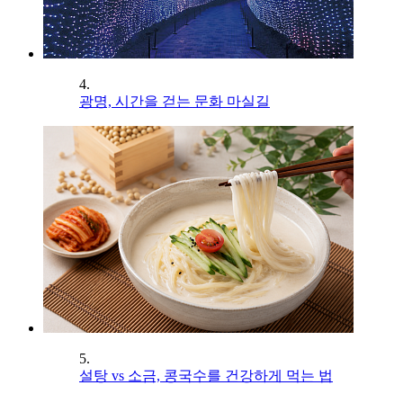
4.
광명, 시간을 걷는 문화 마실길
5.
설탕 vs 소금, 콩국수를 건강하게 먹는 법