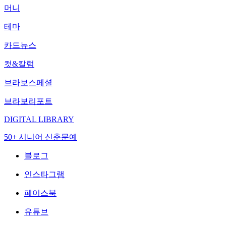
머니
테마
카드뉴스
컷&칼럼
브라보스페셜
브라보리포트
DIGITAL LIBRARY
50+ 시니어 신춘문예
블로그
인스타그램
페이스북
유튜브