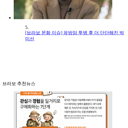
5.
[브라보 문화 이슈] 유방암 투병 후 더 단단해진 박
미선
브라보 추천뉴스