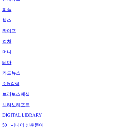
피플
헬스
라이프
컬처
머니
테마
카드뉴스
컷&칼럼
브라보스페셜
브라보리포트
DIGITAL LIBRARY
50+ 시니어 신춘문예