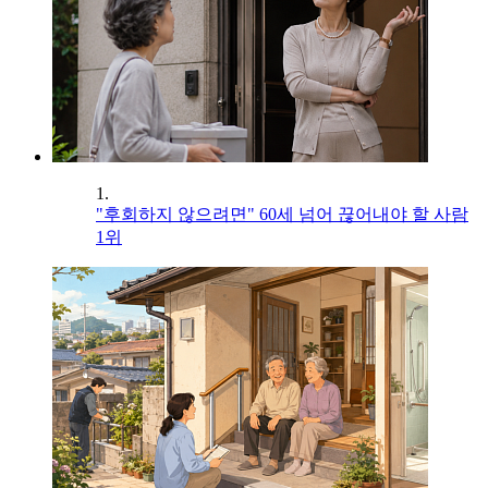
1.
"후회하지 않으려면" 60세 넘어 끊어내야 할 사람
1위