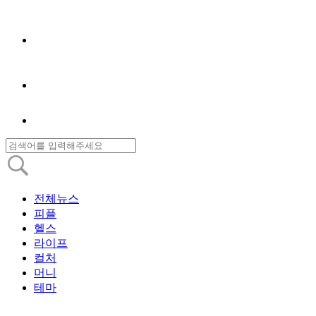
전체뉴스
피플
헬스
라이프
컬처
머니
테마