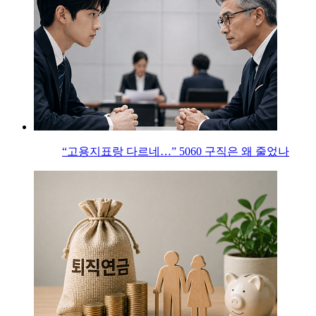
“고용지표랑 다르네…” 5060 구직은 왜 줄었나