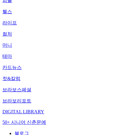
피플
헬스
라이프
컬처
머니
테마
카드뉴스
컷&칼럼
브라보스페셜
브라보리포트
DIGITAL LIBRARY
50+ 시니어 신춘문예
블로그