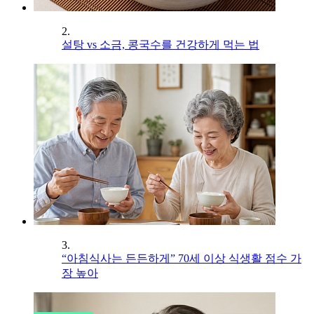
2.
설탕 vs 소금, 콩국수를 건강하게 먹는 법
3.
“아침식사는 든든하게” 70세 이상 식생활 점수 가
장 높아