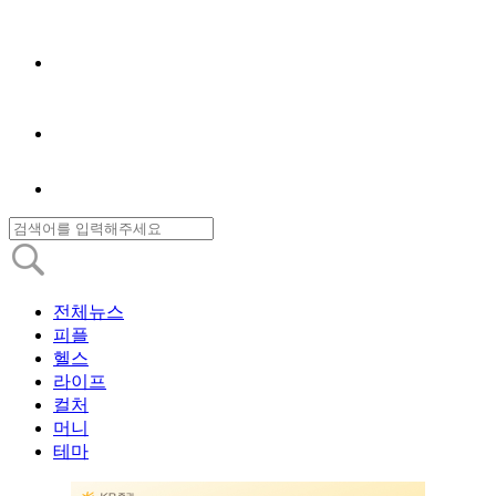
전체뉴스
피플
헬스
라이프
컬처
머니
테마