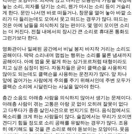
각하는 모양이다. 의자에 앉고 나서는 조용한데 가방을 책상에
놓는 소리, 의자를 당기는 소리, 뭔가 마시는 소리 등이 거슬리
게 한다. 문만 나서면 바로 떠들거나, 창문을 열어 놓아 바깥 소
리가 다 들리는데도 모여서 웃고 떠드는 경우가 많다. 떠드는
것은 아예 남들을 의식하지 않는 편이다. 몇 명이 모이면 소리
는 더 커진다. 전철 내에서의 장시간 큰 소리로 휴대폰 통화도
그런가보다 한다.
영화관이나 밀폐된 공간에서 비닐 봉지 바지작 거리는 소리도
공해이다. 딱딱 소리내며 껌씹는 행위는 소리를 물론 냄새까지
공해이다. 아예 껌을 못 팔게 하는 싱가포르처럼 태형이라도
치고 싶은 심정이 된다. 자동차들은 굳이 클랙슨을 사용하지
않아도 되는데도 클랙슨을 사용하는 운전자가 많다. 앞 차나
앞에 걸어가는 사람에게 주의를 주기 위해서인데 주변 모두가
클랙슨 소리에 시달린다는 사실을 알아야 한다.
층간 소음도 아래층 사람을 의식하지 않아서 생기는 문제이다.
아래층 사람이 겪는 고통은 아랑 곳 없이 오히려 잘못이 없다
고 다투다가 종종 살인사건으로 번지기도 한다. 음식점에서도
목소리를 크게 하는 사람들이 많다. 술집에서는 무리가 모이면
견디기 힘들 정도로 소리 공해를 유발하는 경우가 많다. 조용
히 얘기해도 될 것을 큰 소리로 해야 돋보이는 모양이다. 웃음