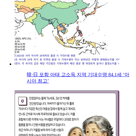
韓·日 포함 아태 고소득 지역 기대수명 84.1세 ‘아
시아 최고’