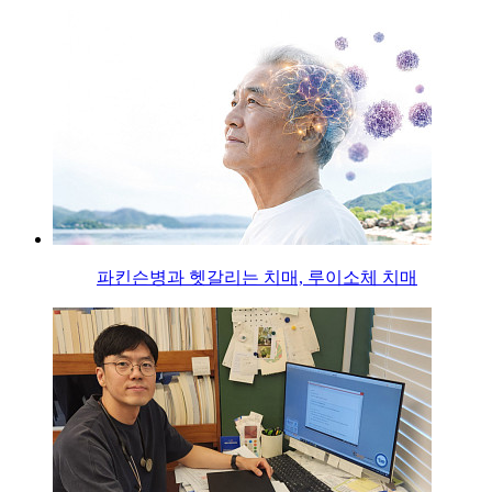
파킨슨병과 헷갈리는 치매, 루이소체 치매