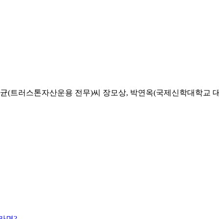
균(트러스톤자산운용 전무)씨 장모상, 박연옥(국제신학대학교 대학
라면?