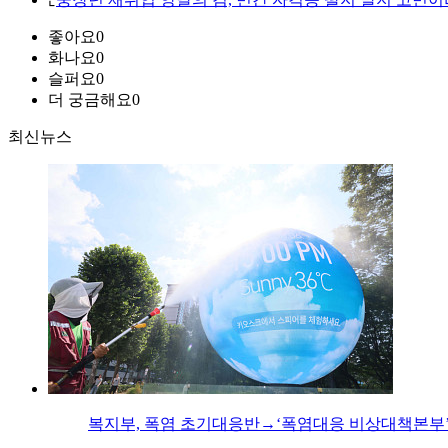
좋아요
0
화나요
0
슬퍼요
0
더 궁금해요
0
최신뉴스
복지부, 폭염 초기대응반→‘폭염대응 비상대책본부’