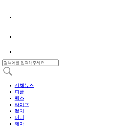
전체뉴스
피플
헬스
라이프
컬처
머니
테마