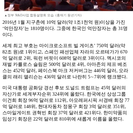
▲정부 'R&D사업 합동설명회 모습. (홍재기 동년기자)
2016년 1월 지구촌에 10억 달러(약 1조1천억 원)이상을 가진
‘억만장자’는 1810명이다. 그중에 한국인 억만장자는 총 31명
이다.
세계 최고 부호는 마이크로소프트 빌 게이츠’ 750억 달러(약
82조 원)로 1위이고, 스페인 패션업체 자라의 오르테가가 670
억 달러로 2위, 워런 버핏이 608억 달러로 3위이다. 멕시코의
재벌 카를로스 슬림은 500억 달러로 4위, 아마존의 제프 베조
스는 452억 달러, 페이스북 마크 저커버그는 446억 달러, 오라
클의 래리 앨리슨는 436억 달러로 나란히 5∼7위에 랭크됐다.
미국 대통령 공화당 경선 후보 도널드 트럼프는 45억 달러의
자산가로 세계부자순위 324위에 올랐다. 한국에선 상성그룹
이건희 회장 96억 달러로 112위, 아모레퍼시픽 서경배 회장 77
억 달러로 148위, 현대자동차 정몽구 회장 3억 달러로 351위,
스마일게이트 권혁빈 회장 37억 달러로 421위다. 한미약품의
임성기 회장은 22억 달러로 810위에 새롭게 이름을 올렸다.