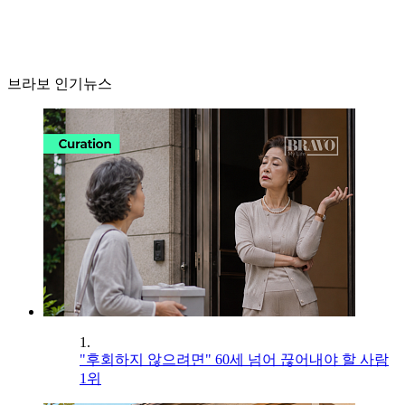
브라보 인기뉴스
1.
"후회하지 않으려면" 60세 넘어 끊어내야 할 사람
1위