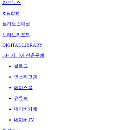
카드뉴스
컷&칼럼
브라보스페셜
브라보리포트
DIGITAL LIBRARY
50+ 시니어 신춘문예
블로그
인스타그램
페이스북
유튜브
네이버카페
네이버TV