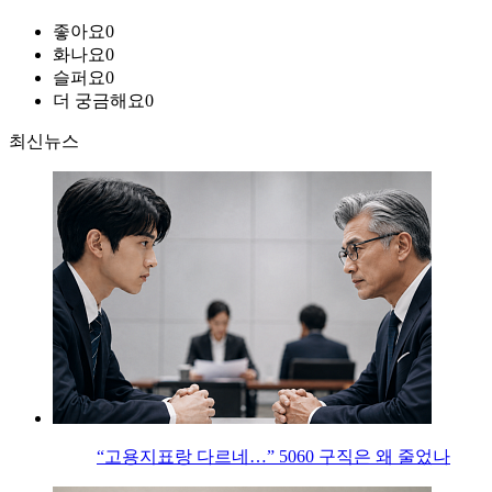
좋아요
0
화나요
0
슬퍼요
0
더 궁금해요
0
최신뉴스
“고용지표랑 다르네…” 5060 구직은 왜 줄었나