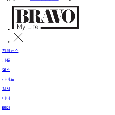
전체뉴스
피플
헬스
라이프
컬처
머니
테마