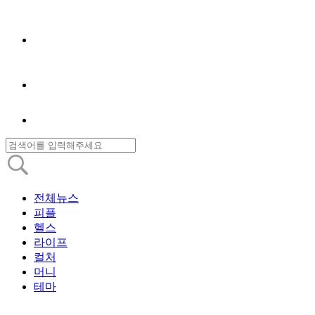
전체뉴스
피플
헬스
라이프
컬처
머니
테마