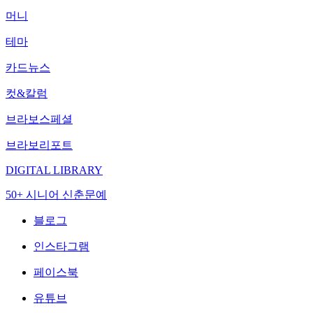
머니
테마
카드뉴스
컷&칼럼
브라보스페셜
브라보리포트
DIGITAL LIBRARY
50+ 시니어 신춘문예
블로그
인스타그램
페이스북
유튜브