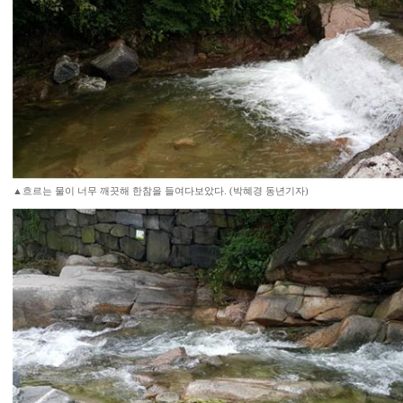
▲흐르는 물이 너무 깨끗해 한참을 들여다보았다. (박혜경 동년기자)