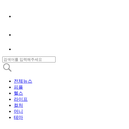
전체뉴스
피플
헬스
라이프
컬처
머니
테마