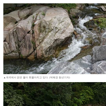
▲계곡에서 맑은 물이 휘몰아치고 있다. (박혜경 동년기자)