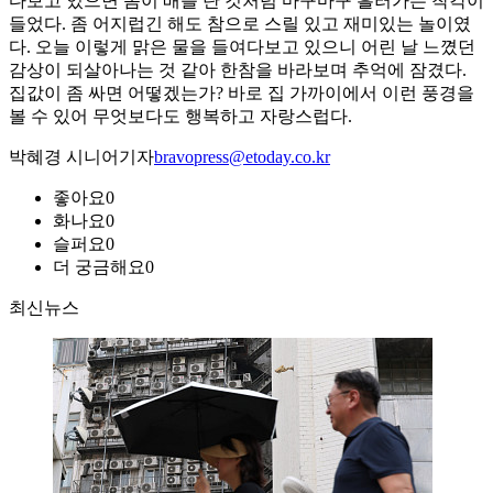
다보고 있으면 몸이 배를 탄 것처럼 마구마구 흘러가는 착각이
들었다. 좀 어지럽긴 해도 참으로 스릴 있고 재미있는 놀이였
다. 오늘 이렇게 맑은 물을 들여다보고 있으니 어린 날 느꼈던
감상이 되살아나는 것 같아 한참을 바라보며 추억에 잠겼다.
집값이 좀 싸면 어떻겠는가? 바로 집 가까이에서 이런 풍경을
볼 수 있어 무엇보다도 행복하고 자랑스럽다.
박혜경 시니어기자
bravopress@etoday.co.kr
좋아요
0
화나요
0
슬퍼요
0
더 궁금해요
0
최신뉴스