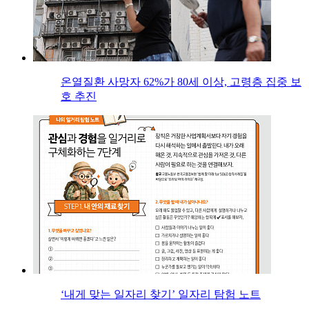
온열질환 사망자 62%가 80세 이상, 고령층 집중 보
호 추진
‘내게 맞는 일자리 찾기’ 일자리 탐험 노트