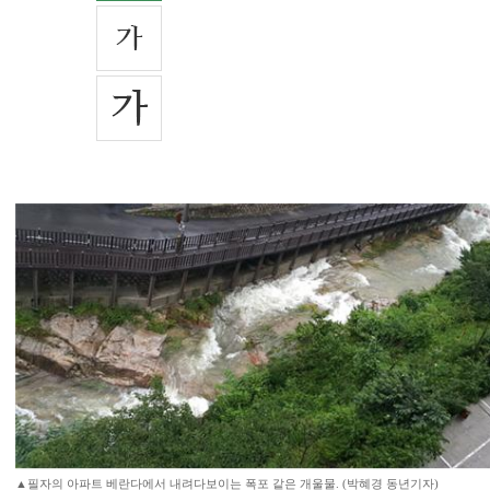
▲필자의 아파트 베란다에서 내려다보이는 폭포 같은 개울물. (박혜경 동년기자)