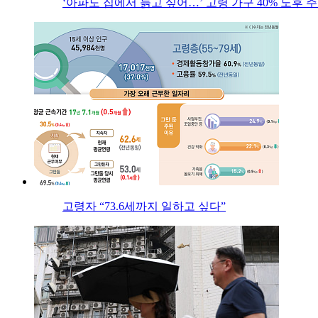
‘아파도 집에서 늙고 싶어…’ 고령 가구 40% 노후
고령자 “73.6세까지 일하고 싶다”