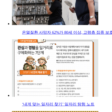
온열질환 사망자 62%가 80세 이상, 고령층 집중 보
‘내게 맞는 일자리 찾기’ 일자리 탐험 노트