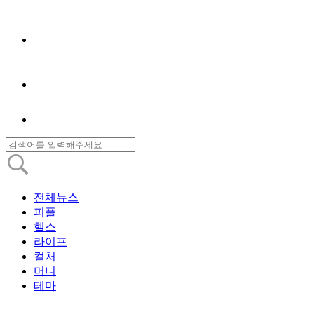
전체뉴스
피플
헬스
라이프
컬처
머니
테마