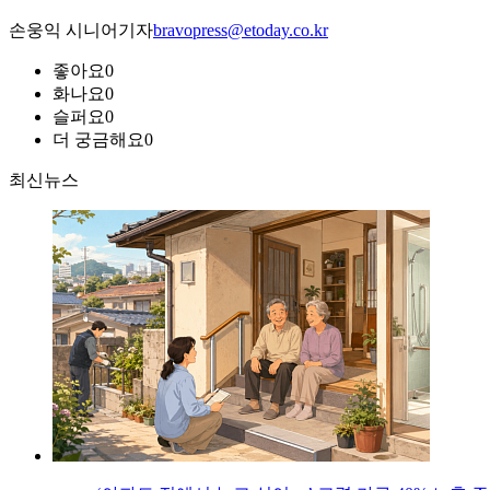
손웅익 시니어기자
bravopress@etoday.co.kr
좋아요
0
화나요
0
슬퍼요
0
더 궁금해요
0
최신뉴스