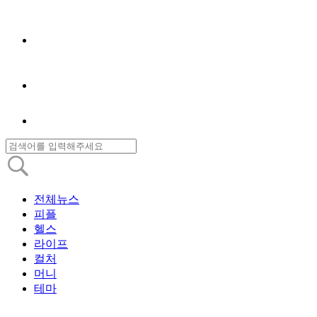
전체뉴스
피플
헬스
라이프
컬처
머니
테마