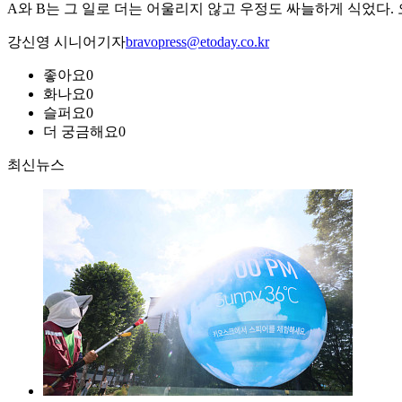
A와 B는 그 일로 더는 어울리지 않고 우정도 싸늘하게 식었다.
강신영 시니어기자
bravopress@etoday.co.kr
좋아요
0
화나요
0
슬퍼요
0
더 궁금해요
0
최신뉴스