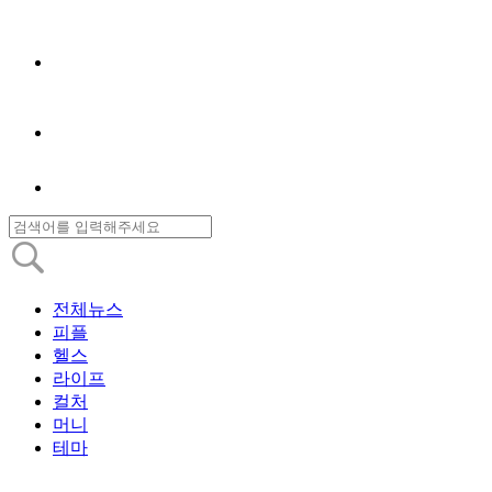
전체뉴스
피플
헬스
라이프
컬처
머니
테마