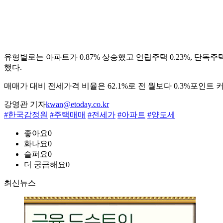
유형별로는 아파트가 0.87% 상승했고 연립주택 0.23%, 단독주택
했다.
매매가 대비 전세가격 비율은 62.1%로 전 월보다 0.3%포인트 커졌다
강영관 기자
kwan@etoday.co.kr
#한국감정원
#주택매매
#전세가
#아파트
#양도세
좋아요
0
화나요
0
슬퍼요
0
더 궁금해요
0
최신뉴스