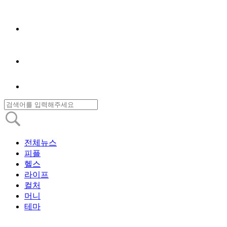
전체뉴스
피플
헬스
라이프
컬처
머니
테마