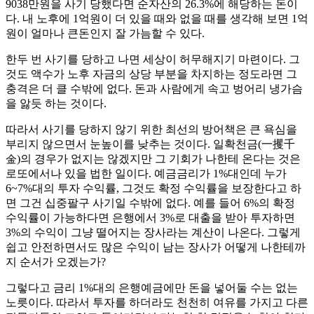
9038만원을 사기 당했다면 순자산의 26.3%에 해당하는 돈이
다. 내 노후에 1억원이 더 있을 때와 없을 때를 생각해 보면 1억
원이 얼마나 큰돈인지 잘 가늠할 수 있다.
한두 번 사기를 당하고 나면 세상이 허무해지기 마련이다. 그
것도 액수가 노후 자금의 상당 부분을 차지하는 정도라면 그
충격은 더 클 수밖에 없다. 돈과 사람에게 속고 벙어리 냉가슴
을 앓듯 하는 것이다.
따라서 사기를 당하지 않기 위한 최선의 방어책은 큰 욕심을
부리지 않으면서 눈높이를 낮추는 것이다. 일확천금(一攫千
金)의 경우가 없지는 않겠지만 그 기회가 나한테 온다는 것은
로또에서나 있을 법한 일이다. 예금금리가 1%대인데 누가
6~7%대의 투자 수익률, 그것도 확정 수익률을 보장한다고 하
면 그건 십중팔구 사기일 수밖에 없다. 예를 들어 6%의 확정
수익률이 가능하다면 은행에서 3%로 대출을 받아 투자하면
3%의 수익이 그냥 떨어지는 장사라는 계산이 나온다. 그렇게
쉽고 안전하면서도 많은 수익이 남는 장사가 어떻게 나한테까
지 순서가 오겠는가?
그렇다고 금리 1%대의 은행예금에만 돈을 넣어둘 수는 없는
노릇이다. 따라서 투자를 하더라도 천천히 여유를 가지고 다른