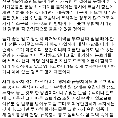
전문가들의 조언도 들어가면서 가능한 한 결정을 늦춰야 한다.
사기꾼들은 통상 희소가치를 들먹이는 동시에 특별히 당신에
게만 기회를 주는 것이라면서 재촉하기 때문이다. 또한 사기꾼
들은 엇비슷한 수법을 모방해서 우려먹는 경우가 많으므로 여
기저기 소문을 내는 것도 한 방법이다. 비슷한 수법에 사기당
한 경우를 직·간접적으로 들을 수 있을 것이다.
듣기 좋은 말로 당신의 과거와 이력을 부추길 때 발을 빼야 한
다. 전문 사기꾼일수록 왜 하필 나일까에 대한 대답을 미리 다
준비해 오기 마련이다. 뿐만 아니라 이름만 들어도 알 수 있는
유명 인사들도 이미 투자하고 있다고 할 때 의심의 눈초리를
더 세워야 한다. 유명 인사들은 자신도 모르게 이름이 팔리고
있기가 십상이고 알고 있다고 하더라도 실제 투자액은 미미하
거나 아예 없는 경우도 많기 때문이다.
사기 당하지 않는 다른 대비는 경제와 금융지식을 배우고 익히
는 것이다. 주식이나 펀드에 수백만 원, 많게는 수천만 원 정도
투자해 놓는 것도 한 방법이다. 너무 많은 돈을 주식이나 펀드
에 넣어두면 그에 따른 스트레스 또한 커질 수밖에 없으므로
여유분 중 일부를 넣어두고 말 그대로 여유만만하게 투자하는
것이다. 그러면 투자한 회사는 물론 그 회사가 속한 업종에 더
해 경제동향과 전망, 뉴욕증시 등도 살펴봐야 할 과녁 속에 들