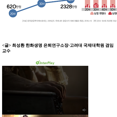
<글> 최성환 한화생명 은퇴연구소장·고려대 국제대학원 겸임
교수