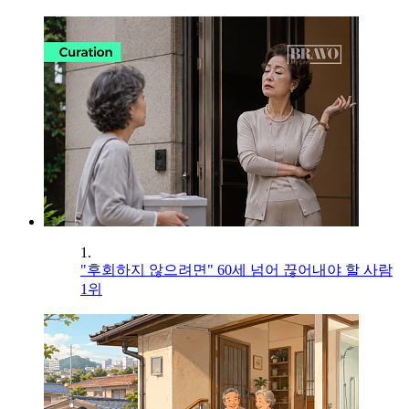
1.
"후회하지 않으려면" 60세 넘어 끊어내야 할 사람
1위