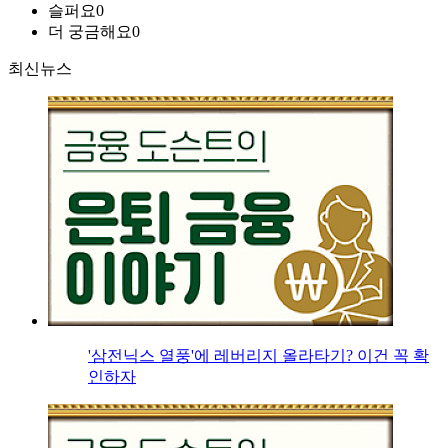
슬퍼요
0
더 궁금해요
0
최신뉴스
'삼전닉스 열풍'에 레버리지 올라타기? 이건 꼭 확
인하자