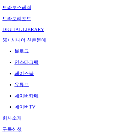
브라보스페셜
브라보리포트
DIGITAL LIBRARY
50+ 시니어 신춘문예
블로그
인스타그램
페이스북
유튜브
네이버카페
네이버TV
회사소개
구독신청