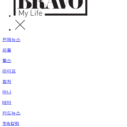
전체뉴스
피플
헬스
라이프
컬처
머니
테마
카드뉴스
컷&칼럼