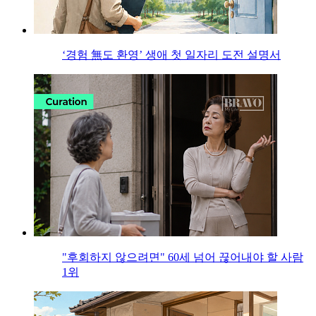
‘경험 無도 환영’ 생애 첫 일자리 도전 설명서
"후회하지 않으려면" 60세 넘어 끊어내야 할 사람
1위