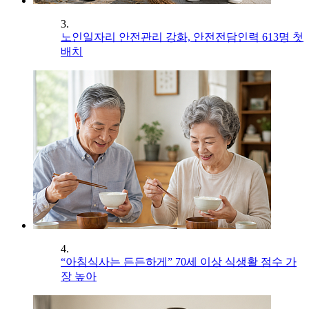
3.
노인일자리 안전관리 강화, 안전전담인력 613명 첫
배치
4.
“아침식사는 든든하게” 70세 이상 식생활 점수 가
장 높아