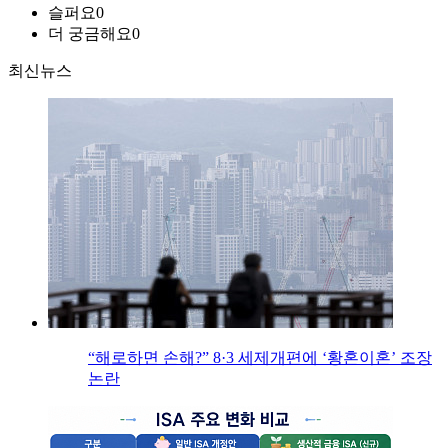
슬퍼요
0
더 궁금해요
0
최신뉴스
“해로하면 손해?” 8·3 세제개편에 ‘황혼이혼’ 조장
논란