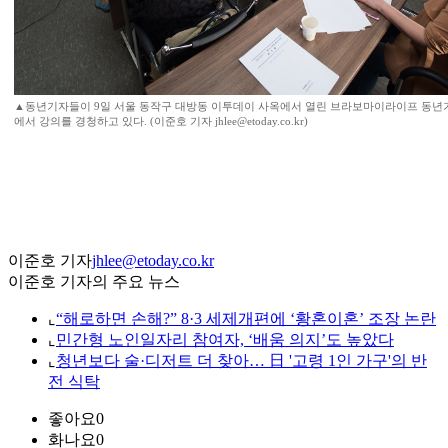
▲동년기자들이 9일 서울 동작구 대방동 이투데이 사옥에서 열린 브라보마이라이프 동년
에서 강의를 경청하고 있다. (이준호 기자 jhlee@etoday.co.kr)
이준호 기자
jhlee@etoday.co.kr
이준호 기자의 주요 뉴스
⌞
“해로하면 손해?” 8·3 세제개편에 ‘황혼이혼’ 조장 논란
⌞
민간형 노인일자리 참여자, ‘배움 의지’도 높았다
⌞
청년보다 술·디저트 더 찾아… 日 '고령 1인 가구'의 반
전 식탁
좋아요
0
화나요
0