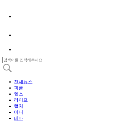
전체뉴스
피플
헬스
라이프
컬처
머니
테마