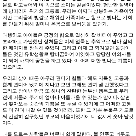
물로 파고들어와 뼈 속으로 스미는 칼날이었다. 험난한 절벽아
래 낭떠러지 위기의 고통을, 우리는 어쩌다 상봉하는 가족이었
지만 그리움의 빛깔로 채워진 가족이라는 힘으로 빛나는 기회
를 만들기 위해 얼마나 온몸으로 발버둥을 쳤던가.
다행히도 아이들은 긍정의 힘으로 열심히 잘 버티어 주었고 그
초라하고 가난했던 상처들은 이제 얼룩진 추억으로 남아 삶의
한 페이지를 장식해 주었다. 그리고 이제 그 힘겨웠던 돌덩이
들은 멋진 유학생활로 탈바꿈하여 어엿하고 당당한 여의사들
이 되어 사회에 공헌을 하고 있다. 이 어찌 더한 빛나는 기쁨이
있으리오.
우리의 삶이 때론 아무리 견디기 힘들다 해도 지독한 고통과
함께 견디어 냈기에 지나고 보면 그래도 견뎌 낼 만했었다고
그리고 참아낸 만큼 또 하나의 찬란한 눈부신 행복으로 우리
곁에 머물러 주기에 얼마나 아름다울 수 있는가 말이다. 살면
서 찾아오는 순간의 기쁨을 또 누릴 수 있기에 그 어떠한 고통
도 더 견뎌 나갈 수 있을 것이리라. 또한 그 기쁨 눈물은 기도로
써 간절히 갈구했던 부모의 마음이었기에 더 값지게 솟아 날것
이다.
나를 모르는 사람들은 너무나 쉽게 말한다. 물 안주고 너무도