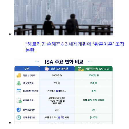
“해로하면 손해?” 8·3 세제개편에 ‘황혼이혼’ 조장
논란