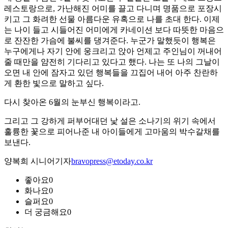
레스토랑으로, 가난해진 어미를 끌고 다니며 명품으로 포장시
키고 그 화려한 선물 아름다운 유혹으로 나를 초대 한다. 이제
는 나이 들고 시들어진 어미에게 카네이션 보다 따뜻한 마음으
로 잔잔한 가슴에 불씨를 댕겨준다. 누군가 말했듯이 행복은
누구에게나 자기 안에 웅크리고 앉아 언제고 주인님이 꺼내어
줄 때만을 얌전히 기다리고 있다고 했다. 나는 또 나의 그날이
오면 내 안에 잠자고 있던 행복들을 끄집어 내어 아주 찬란하
게 환한 빛으로 말하고 싶다.
다시 찾아온 6월의 눈부신 행복이라고.
그리고 그 강하게 퍼부어대던 낯 설은 소나기의 위기 속에서
훌륭한 꽃으로 피어나준 내 아이들에게 고마움의 박수갈채를
보낸다.
양복희 시니어기자
bravopress@etoday.co.kr
좋아요
0
화나요
0
슬퍼요
0
더 궁금해요
0