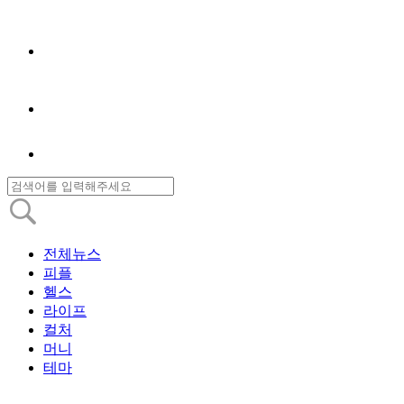
전체뉴스
피플
헬스
라이프
컬처
머니
테마