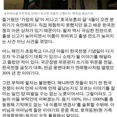
▲두메산골 오두막집 언제나 포근한 마음의 고향이다. 백외섭 동년기자
즐거웠던 ‘가정의 달’이 지나고 ‘호국보훈의 달’ 6월이 오면 분
위기가 숙연해진다. 직접 체험하지 못했지만 듣고 배운 한국전
쟁의 아픈 상처가 있기 때문이다. 필자 역시 극심한 전란으로
출생 신고가 늦어지면서 이름이 뒤바뀌고 출생 연도가 늦어지
는 사건 아닌 사건을 겪었다.
어느 해인가 초등학교 다니던 아들이 한국전쟁 기념일이 다가
오자 ‘6·25글짓기 대회’가 있으니 소재가 될 이야기를 해달라
고 졸랐던 적이 있다. 국군장병 위문편지 쓰기와 위문품 전달,
한국전쟁 글짓기 대회, 반공 웅변대회가 연례행사처럼 열렸던
30여 년 전 이야기다.
그런 부탁에 필자는 불편했다. 왜냐하면 첫돌이 되기 전 한국
전쟁이 터져 언제 시작해 언제 끝났는지도 모르는 이야기를 잘
아는 일인 양 떠벌일 수는 없는 노릇이어서다. 그렇더라도 그
놈의 아들 부탁인데 어쩌겠는가. 용기 100%, 아니 1000%를 총
동원해 기억에도 없는 ‘내 이름의 변경사’를 술회할 수밖에. 아
버님과 어머님께 들은 이야기와 문중 족보, 호적등본(현 가족
관계증명원) 등까지 모두 활용해서 말이다.