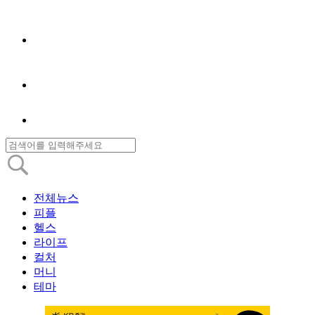
전체뉴스
피플
헬스
라이프
컬처
머니
테마