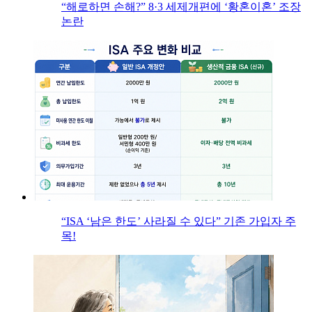
“해로하면 손해?” 8·3 세제개편에 ‘황혼이혼’ 조장
논란
“ISA ‘남은 한도’ 사라질 수 있다” 기존 가입자 주
목!