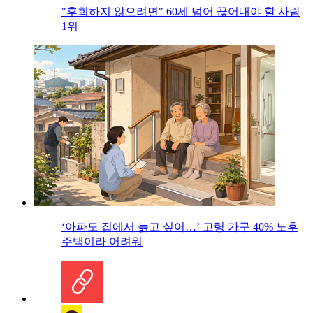
"후회하지 않으려면" 60세 넘어 끊어내야 할 사람
1위
‘아파도 집에서 늙고 싶어…’ 고령 가구 40% 노후
주택이라 어려워