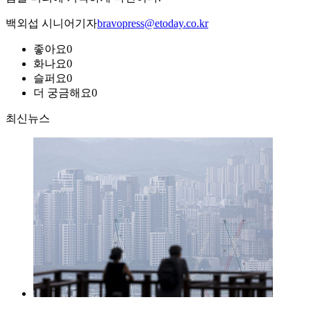
백외섭 시니어기자
bravopress@etoday.co.kr
좋아요
0
화나요
0
슬퍼요
0
더 궁금해요
0
최신뉴스