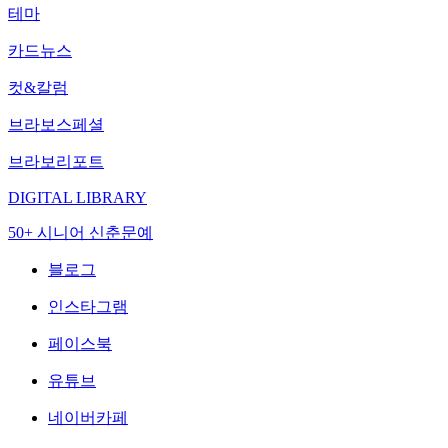
테마
카드뉴스
컷&칼럼
브라보스페셜
브라보리포트
DIGITAL LIBRARY
50+ 시니어 신춘문예
블로그
인스타그램
페이스북
유튜브
네이버카페